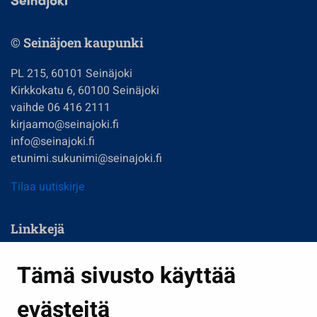
© Seinäjoen kaupunki
PL 215, 60101 Seinäjoki
Kirkkokatu 6, 60100 Seinäjoki
vaihde 06 416 2111
kirjaamo@seinajoki.fi
info@seinajoki.fi
etunimi.sukunimi@seinajoki.fi
Tilaa uutiskirje
Linkkejä
Asuminen ja ympäristö
Tämä sivusto käyttää
Kasvatus ja opetus
evästeitä
Kulttuuri ja liikunta