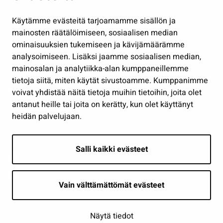
Hallinto
Käytämme evästeitä tarjoamamme sisällön ja
Työ ja yrittäminen
mainosten räätälöimiseen, sosiaalisen median
Osallistu ja asioi
ominaisuuksien tukemiseen ja kävijämäärämme
analysoimiseen. Lisäksi jaamme sosiaalisen median,
Näytä omat evästeasetukseni
mainosalan ja analytiikka-alan kumppaneillemme
tietoja siitä, miten käytät sivustoamme. Kumppanimme
Seuraa meitä
voivat yhdistää näitä tietoja muihin tietoihin, joita olet
antanut heille tai joita on kerätty, kun olet käyttänyt
heidän palvelujaan.
Salli kaikki evästeet
Vain välttämättömät evästeet
Näytä tiedot
Saavutettavuusseloste
| © Seinäjoki 2026