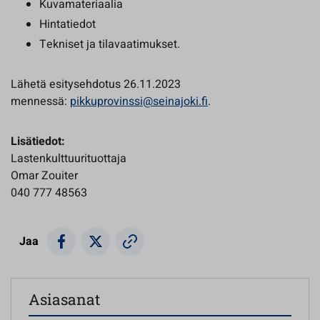
Kuvamateriaalia
Hintatiedot
Tekniset ja tilavaatimukset.
Lähetä esitysehdotus 26.11.2023
mennessä:
pikkuprovinssi@seinajoki.fi
.
Lisätiedot:
Lastenkulttuurituottaja
Omar Zouiter
040 777 48563
Jaa
Asiasanat