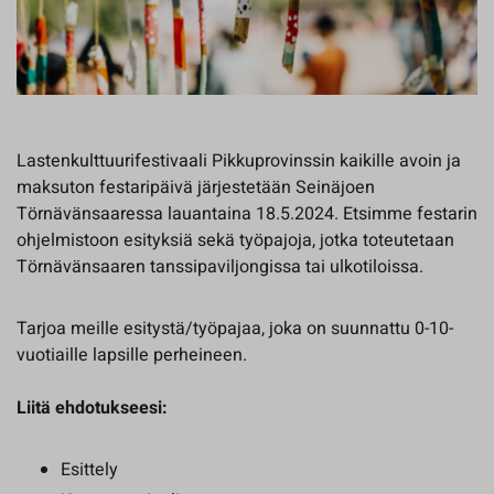
Lastenkulttuurifestivaali Pikkuprovinssin kaikille avoin ja
maksuton festaripäivä järjestetään Seinäjoen
Törnävänsaaressa lauantaina 18.5.2024. Etsimme festarin
ohjelmistoon esityksiä sekä työpajoja, jotka toteutetaan
Törnävänsaaren tanssipaviljongissa tai ulkotiloissa.
Tarjoa meille esitystä/työpajaa, joka on suunnattu 0-10-
vuotiaille lapsille perheineen.
Liitä ehdotukseesi:
Esittely