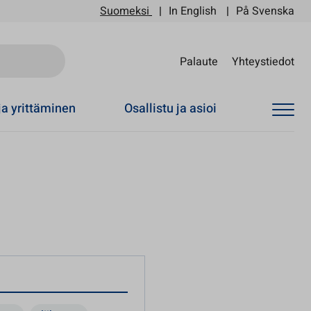
Suomeksi
In English
På Svenska
Sii
Palaute
Yhteystiedot
ja yrittäminen
Osallistu ja asioi