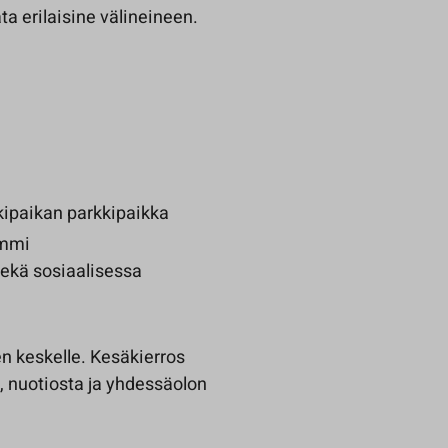
ta erilaisine välineineen.
kipaikan parkkipaikka
ammi
sekä sosiaalisessa
n keskelle. Kesäkierros
, nuotiosta ja yhdessäolon