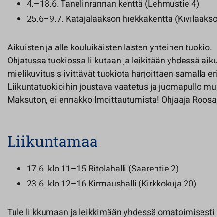
4.–18.6. Tanelinrannan kenttä (Lehmustie 4)
25.6–9.7. Katajalaakson hiekkakenttä (Kivilaaks
Aikuisten ja alle kouluikäisten lasten yhteinen tuokio.
Ohjatussa tuokiossa liikutaan ja leikitään yhdessä aik
mielikuvitus siivittävät tuokiota harjoittaen samalla eri
Liikuntatuokioihin joustava vaatetus ja juomapullo m
Maksuton, ei ennakkoilmoittautumista! Ohjaaja Roosa
Liikuntamaa
17.6. klo 11–15 Ritolahalli (Saarentie 2)
23.6. klo 12–16 Kirmaushalli (Kirkkokuja 20)
Tule liikkumaan ja leikkimään yhdessä omatoimisesti