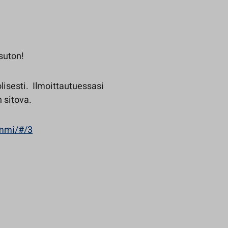
suton!
olisesti. Ilmoittautuessasi
n sitova.
immi/#/3