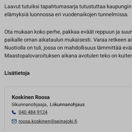
Laavut tutuiksi tapahtumasarja tutustuttaa kaupungin 
elämyksiä luonnossa eri vuodenaikojen tunnelmissa.
Ota mukaan koko perhe, pakkaa eväät reppuun ja suun
paikalle oman aikataulun mukaisesti. Varaa retkeen ai
Nuotiolla on tuli, jossa on mahdollisuus lämmittää eväi
Maastopalovaroituksen aikana avotulen teko on kuitenk
Lisätietoja
Koskinen Roosa
liikunnanohjaaja
,
Liikunnanohjaus
040 484 9124
roosa.koskinen@seinajoki.fi