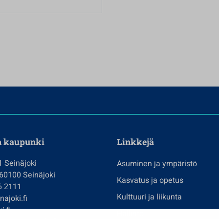
n kaupunki
Linkkejä
1 Seinäjoki
Asuminen ja ympäristö
 60100 Seinäjoki
Kasvatus ja opetus
6 2111
Kulttuuri ja liikunta
ajoki.fi
i.fi
Hallinto