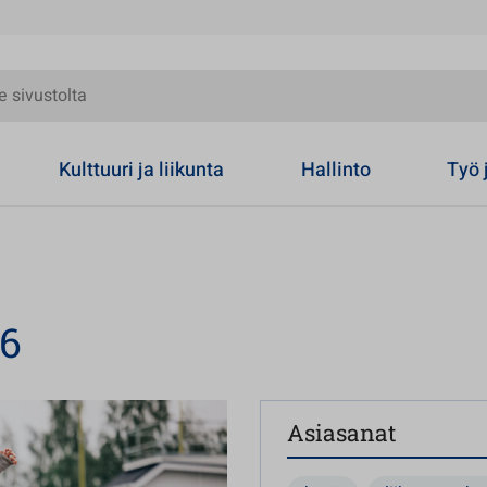
olta
Kulttuuri ja liikunta
Hallinto
Työ 
26
Asiasanat