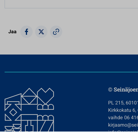
Jaa
© Seinäjoe
PL 215, 6010
Kirkkokatu 6,
vaihde 06 41
kirjaamo@sein
info@seinajok