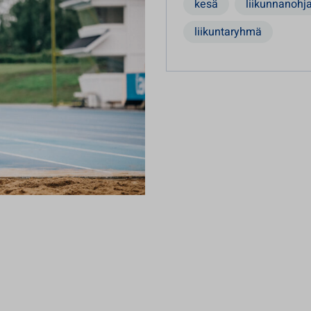
kesä
liikunnanohj
liikuntaryhmä