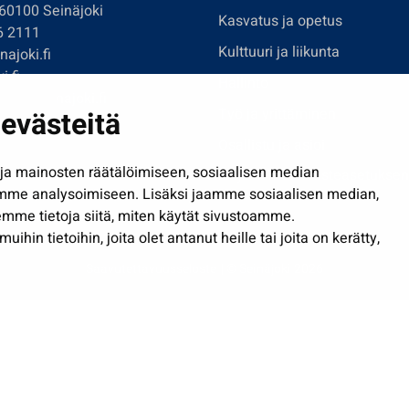
 60100 Seinäjoki
Kasvatus ja opetus
6 2111
Kulttuuri ja liikunta
ajoki.fi
i.fi
Hallinto
imi@seinajoki.fi
evästeitä
Työ ja yrittäminen
je
Osallistu ja asioi
a mainosten räätälöimiseen, sosiaalisen median
Näytä omat evästeasetuksen
mme analysoimiseen. Lisäksi jaamme sosiaalisen median,
mme tietoja siitä, miten käytät sivustoamme.
in tietoihin, joita olet antanut heille tai joita on kerätty,
Saavutettavuusseloste
| © Seinäjoki 2026