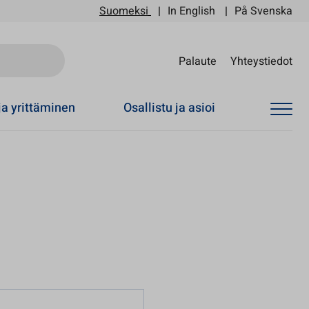
Suomeksi
In English
På Svenska
Sii
Palaute
Yhteystiedot
ja yrittäminen
Osallistu ja asioi