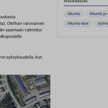
Asiasanat
liikunta
liikunta ja
raskasta
ta). Olethan varovainen
liikunta-alue
työma
tään saamaan valmiiksi
ulkopuolelle
in syksykaudella, kun