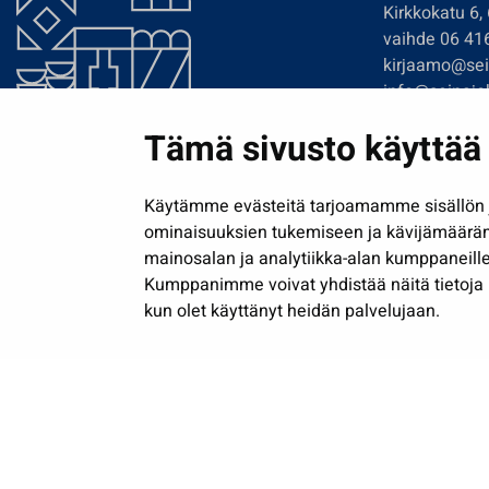
Kirkkokatu 6,
vaihde 06 41
kirjaamo@sein
info@seinajok
etunimi.sukun
Tämä sivusto käyttää 
Tilaa uutiskir
Käytämme evästeitä tarjoamamme sisällön j
ominaisuuksien tukemiseen ja kävijämäärä
mainosalan ja analytiikka-alan kumppaneille
Kumppanimme voivat yhdistää näitä tietoja muih
kun olet käyttänyt heidän palvelujaan.