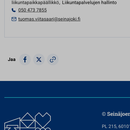
liikuntapaikkapäällikkö
,
Liikuntapalvelujen hallinto
050 473 7855
tuomas.viitasaari@seinajoki.fi
Jaa
© Seinäjoe
PL 215, 6010