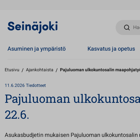
Hae sivust
Asuminen ja ympäristö
Kasvatus ja opetus
Etusivu
/
Ajankohtaista
/
Pajuluoman ulkokuntosalin maapohjatyö
11.6.2026
Tiedotteet
Pajuluoman ulkokuntosa
22.6.
Asukasbudjetin mukaisen Pajuluoman ulkokuntosalin 