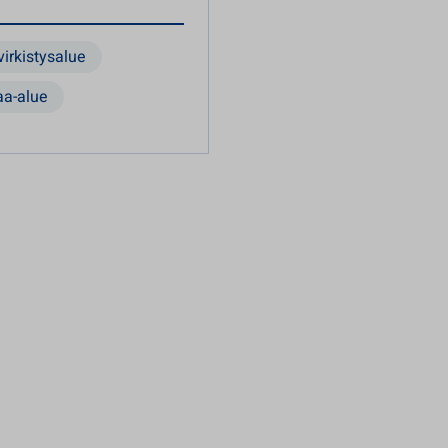
 virkistysalue
a-alue