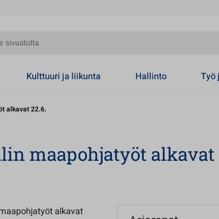
olta
Kulttuuri ja liikunta
Hallinto
Työ 
t alkavat 22.6.
lin maapohjatyöt alkavat
maapohjatyöt alkavat