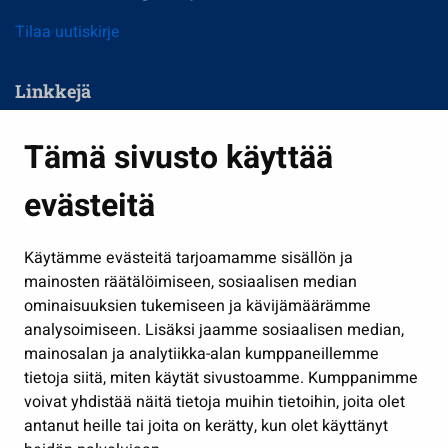
Tilaa uutiskirje
Linkkejä
Asuminen ja ympäristö
Tämä sivusto käyttää
Kasvatus ja opetus
evästeitä
Kulttuuri ja liikunta
Hallinto
Käytämme evästeitä tarjoamamme sisällön ja
Työ ja yrittäminen
mainosten räätälöimiseen, sosiaalisen median
Osallistu ja asioi
ominaisuuksien tukemiseen ja kävijämäärämme
analysoimiseen. Lisäksi jaamme sosiaalisen median,
Näytä omat evästeasetukseni
mainosalan ja analytiikka-alan kumppaneillemme
tietoja siitä, miten käytät sivustoamme. Kumppanimme
Seuraa meitä
voivat yhdistää näitä tietoja muihin tietoihin, joita olet
antanut heille tai joita on kerätty, kun olet käyttänyt