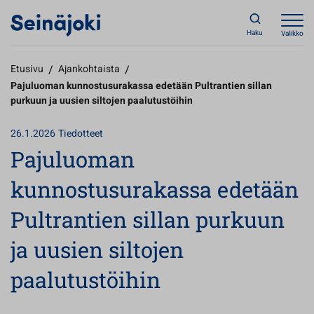
Haku
Valikko
Etusivu
/
Ajankohtaista
/
Pajuluoman kunnostusurakassa edetään Pultrantien sillan
purkuun ja uusien siltojen paalutustöihin
26.1.2026
Tiedotteet
Pajuluoman
kunnostusurakassa edetään
Pultrantien sillan purkuun
ja uusien siltojen
paalutustöihin