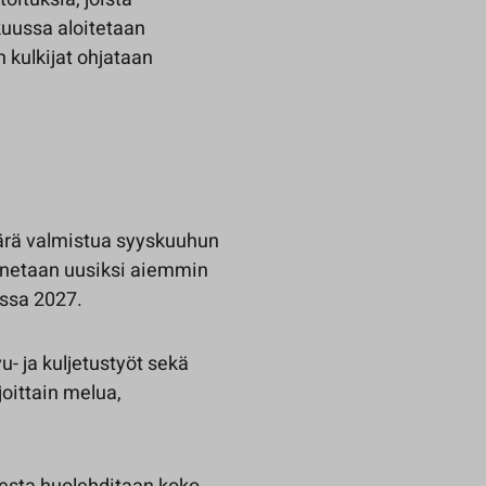
kuussa aloitetaan
in kulkijat ohjataan
äärä valmistua syyskuuhun
netaan uusiksi aiemmin
ussa 2027.
- ja kuljetustyöt sekä
oittain melua,