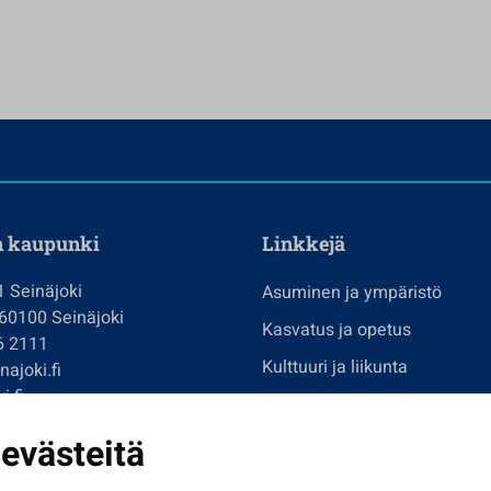
n kaupunki
Linkkejä
1 Seinäjoki
Asuminen ja ympäristö
 60100 Seinäjoki
Kasvatus ja opetus
6 2111
Kulttuuri ja liikunta
ajoki.fi
i.fi
Hallinto
imi@seinajoki.fi
evästeitä
Työ ja yrittäminen
je
Osallistu ja asioi