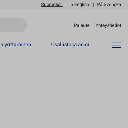
Suomeksi
In English
På Svenska
Sii
Palaute
Yhteystiedot
ja yrittäminen
Osallistu ja asioi