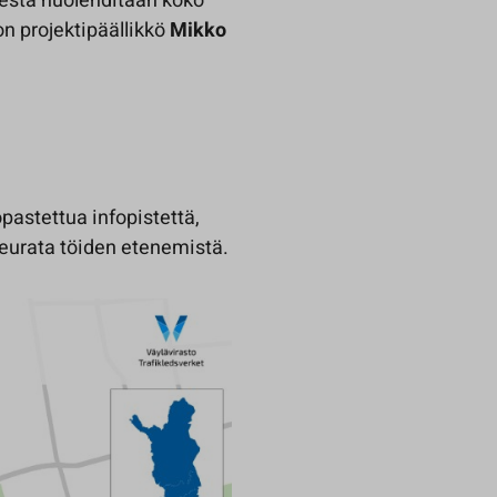
desta huolehditaan koko
n projektipäällikkö
Mikko
pastettua infopistettä,
seurata töiden etenemistä.