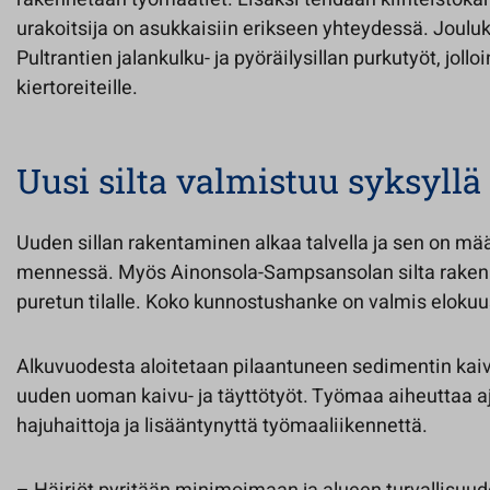
urakoitsija on asukkaisiin erikseen yhteydessä. Joulu
Pultrantien jalankulku- ja pyöräilysillan purkutyöt, jollo
kiertoreiteille.
Uusi silta valmistuu syksyllä
Uuden sillan rakentaminen alkaa talvella ja sen on m
mennessä. Myös Ainonsola-Sampsansolan silta raken
puretun tilalle. Koko kunnostushanke on valmis eloku
Alkuvuodesta aloitetaan pilaantuneen sedimentin kaivu
uuden uoman kaivu- ja täyttötyöt. Työmaa aiheuttaa aj
hajuhaittoja ja lisääntynyttä työmaaliikennettä.