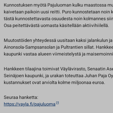
Kunnostuksen myötä Pajuluoman kulku maastossa muu
kaivetaan paikoin uusi reitti. Puro kunnostetaan noin k
tästä kunnostettavasta osuudesta noin kolmannes si
Osa peitettävästä uomasta käsitellään aktiivihiilellä.
Muutostöiden yhteydessä uusitaan kaksi jalankulun ja p
Ainonsola-Sampsansolan ja Pultrantien sillat. Hankke
kaupunki vastaa alueen viimeistelystä ja maisemoinni
Hankkeen tilaajina toimivat Väylävirasto, Senaatin As
Seinäjoen kaupunki, ja urakan toteuttaa Juhan Paja O
kustannukset ovat arviolta kolme miljoonaa euroa.
Seuraa hanketta:
https://vayla.fi/pajuluoma