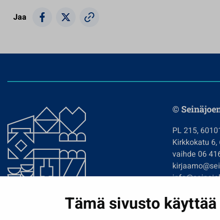
Jaa
© Seinäjoe
PL 215, 6010
Kirkkokatu 6,
vaihde 06 41
kirjaamo@sein
info@seinajok
etunimi.sukun
Tämä sivusto käyttää 
Tilaa uutiskir