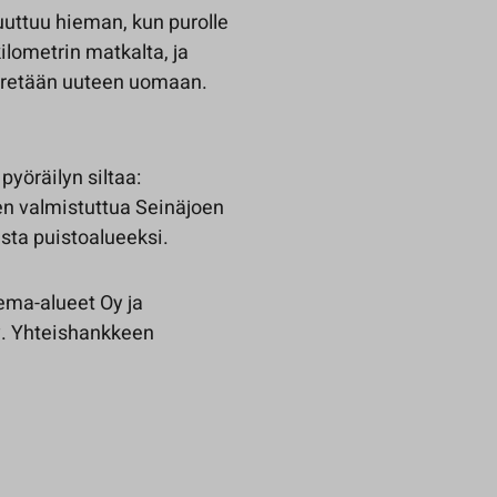
ttuu hieman, kun purolle
ilometrin matkalta, ja
irretään uuteen uomaan.
yöräilyn siltaa:
en valmistuttua Seinäjoen
sta puistoalueeksi.
ema-alueet Oy ja
y. Yhteishankkeen