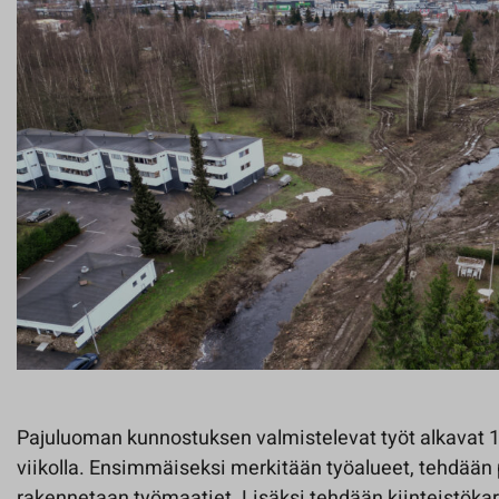
Pajuluoman kunnostuksen valmistelevat työt alkavat 1
viikolla. Ensimmäiseksi merkitään työalueet, tehdään 
rakennetaan työmaatiet. Lisäksi tehdään kiinteistökart