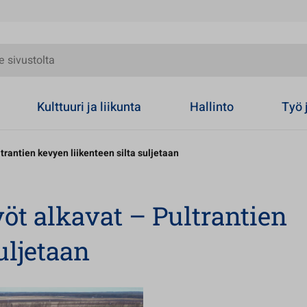
olta
Kulttuuri ja liikunta
Hallinto
Työ 
rantien kevyen liikenteen silta suljetaan
t alkavat – Pultrantien
uljetaan