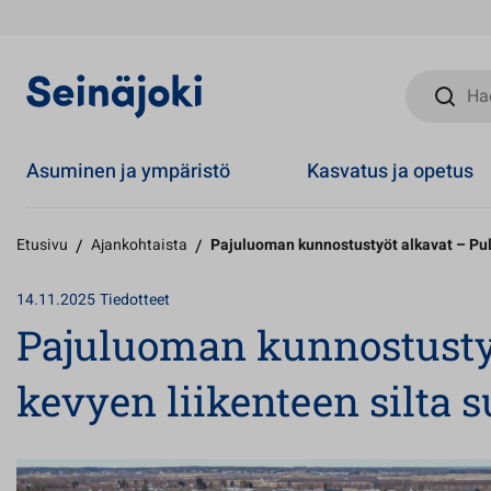
Hae sivust
Asuminen ja ympäristö
Kasvatus ja opetus
Etusivu
/
Ajankohtaista
/
Pajuluoman kunnostustyöt alkavat – Pult
14.11.2025
Tiedotteet
Pajuluoman kunnostustyö
kevyen liikenteen silta s