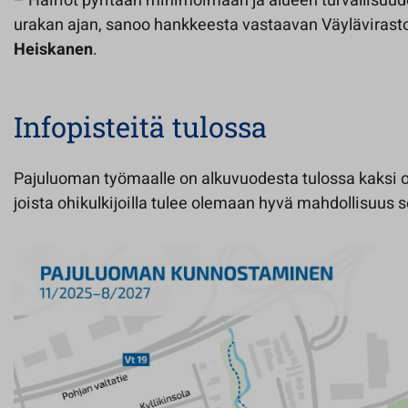
– Häiriöt pyritään minimoimaan ja alueen turvallisuu
urakan ajan, sanoo hankkeesta vastaavan Väylävirasto
Heiskanen
.
Infopisteitä tulossa
Pajuluoman työmaalle on alkuvuodesta tulossa kaksi o
joista ohikulkijoilla tulee olemaan hyvä mahdollisuus 