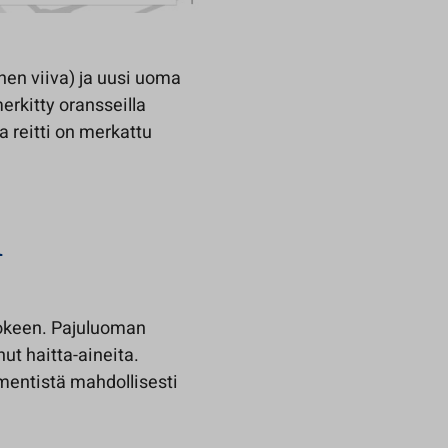
en viiva) ja uusi uoma
erkitty oransseilla
a reitti on merkattu
n
jokeen. Pajuluoman
ut haitta-aineita.
mentistä mahdollisesti