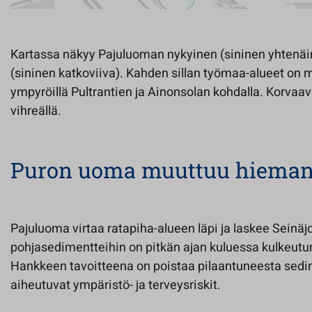
Kartassa näkyy Pajuluoman nykyinen (sininen yhtenäin
(sininen katkoviiva). Kahden sillan työmaa-alueet on m
ympyröillä Pultrantien ja Ainonsolan kohdalla. Korvaav
vihreällä.
Puron uoma muuttuu hiema
Pajuluoma virtaa ratapiha-alueen läpi ja laskee Seinä
pohjasedimentteihin on pitkän ajan kuluessa kulkeutun
Hankkeen tavoitteena on poistaa pilaantuneesta sedi
aiheutuvat ympäristö- ja terveysriskit.