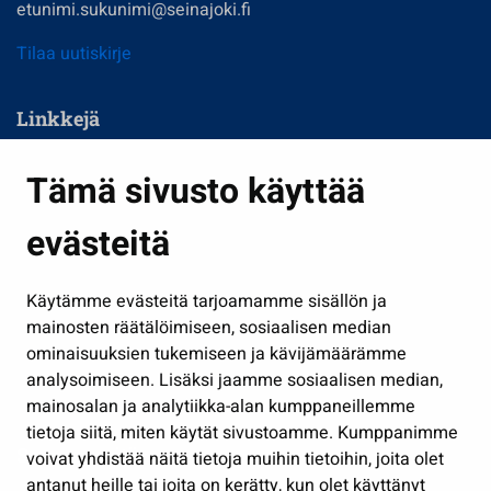
etunimi.sukunimi@seinajoki.fi
Tilaa uutiskirje
Linkkejä
Asuminen ja ympäristö
Tämä sivusto käyttää
Kasvatus ja opetus
evästeitä
Kulttuuri ja liikunta
Hallinto
Käytämme evästeitä tarjoamamme sisällön ja
Työ ja yrittäminen
mainosten räätälöimiseen, sosiaalisen median
Osallistu ja asioi
ominaisuuksien tukemiseen ja kävijämäärämme
analysoimiseen. Lisäksi jaamme sosiaalisen median,
Näytä omat evästeasetukseni
mainosalan ja analytiikka-alan kumppaneillemme
tietoja siitä, miten käytät sivustoamme. Kumppanimme
Seuraa meitä
voivat yhdistää näitä tietoja muihin tietoihin, joita olet
antanut heille tai joita on kerätty, kun olet käyttänyt