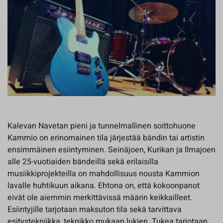
Kalevan Navetan pieni ja tunnelmallinen soittohuone
Kammio on erinomainen tila järjestää bändin tai artistin
ensimmäinen esiintyminen. Seinäjoen, Kurikan ja Ilmajoen
alle 25-vuotiaiden bändeillä sekä erilaisilla
musiikkiprojekteilla on mahdollisuus nousta Kammion
lavalle huhtikuun aikana. Ehtona on, että kokoonpanot
eivät ole aiemmin merkittävissä määrin keikkailleet.
Esiintyjille tarjotaan maksuton tila sekä tarvittava
esitystekniikka, teknikko mukaan lukien. Tukea tarjotaan