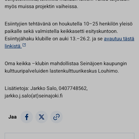
myös muissa projektin vaiheissa.
Esiintyjien tehtävänä on houkutella 10–25 henkilön yleisö
paikalle sekä valmistella keikkasetti esityskuntoon.
Esiintyjähaku klubille on auki 13.–26.2. ja se
avautuu tästä
linkistä.
Oma keikka –klubin mahdollistaa Seinäjoen kaupungin
kulttuuripalveluiden lastenkulttuurikeskus Louhimo.
Lisätietoja: Jarkko Salo, 0407748562,
jarkko.j.salo(at)seinajoki.fi
Jaa