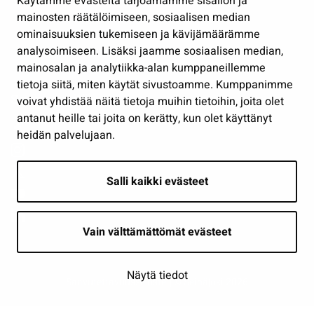
Käytämme evästeitä tarjoamamme sisällön ja
Työ ja yrittäminen
mainosten räätälöimiseen, sosiaalisen median
Osallistu ja asioi
ominaisuuksien tukemiseen ja kävijämäärämme
analysoimiseen. Lisäksi jaamme sosiaalisen median,
Näytä omat evästeasetukseni
mainosalan ja analytiikka-alan kumppaneillemme
tietoja siitä, miten käytät sivustoamme. Kumppanimme
Seuraa meitä
voivat yhdistää näitä tietoja muihin tietoihin, joita olet
antanut heille tai joita on kerätty, kun olet käyttänyt
heidän palvelujaan.
Salli kaikki evästeet
Vain välttämättömät evästeet
Näytä tiedot
Saavutettavuusseloste
| © Seinäjoki 2026