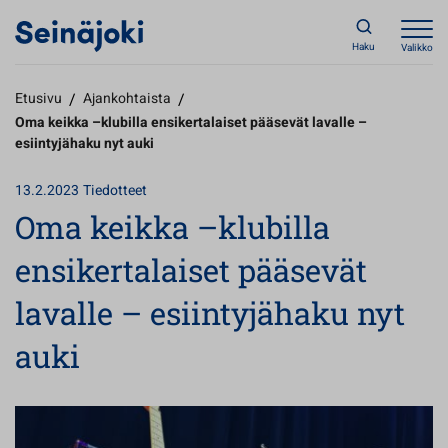
Haku
Valikko
Etusivu
/
Ajankohtaista
/
Oma keikka –klubilla ensikertalaiset pääsevät lavalle –
esiintyjähaku nyt auki
13.2.2023
Tiedotteet
Oma keikka –klubilla
ensikertalaiset pääsevät
lavalle – esiintyjähaku nyt
auki