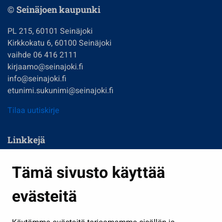
© Seinäjoen kaupunki
PL 215, 60101 Seinäjoki
Kirkkokatu 6, 60100 Seinäjoki
vaihde 06 416 2111
kirjaamo@seinajoki.fi
info@seinajoki.fi
etunimi.sukunimi@seinajoki.fi
Tilaa uutiskirje
Linkkejä
Asuminen ja ympäristö
Tämä sivusto käyttää
Kasvatus ja opetus
evästeitä
Kulttuuri ja liikunta
Hallinto