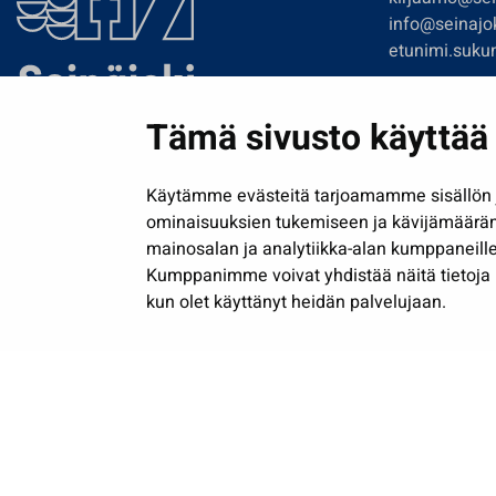
info@seinajok
etunimi.sukun
Tilaa uutiskir
Tämä sivusto käyttää 
Käytämme evästeitä tarjoamamme sisällön j
ominaisuuksien tukemiseen ja kävijämäärä
mainosalan ja analytiikka-alan kumppaneille
Kumppanimme voivat yhdistää näitä tietoja muih
kun olet käyttänyt heidän palvelujaan.