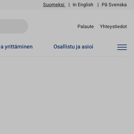
Suomeksi
In English
På Svenska
Sii
Palaute
Yhteystiedot
ja yrittäminen
Osallistu ja asioi