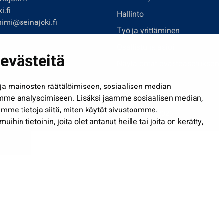
i.fi
Hallinto
imi@seinajoki.fi
Työ ja yrittäminen
je
Osallistu ja asioi
evästeitä
Näytä omat evästeasetuksen
a mainosten räätälöimiseen, sosiaalisen median
mme analysoimiseen. Lisäksi jaamme sosiaalisen median,
mme tietoja siitä, miten käytät sivustoamme.
Saavutettavuusseloste
| © Seinäjoki 2026
in tietoihin, joita olet antanut heille tai joita on kerätty,