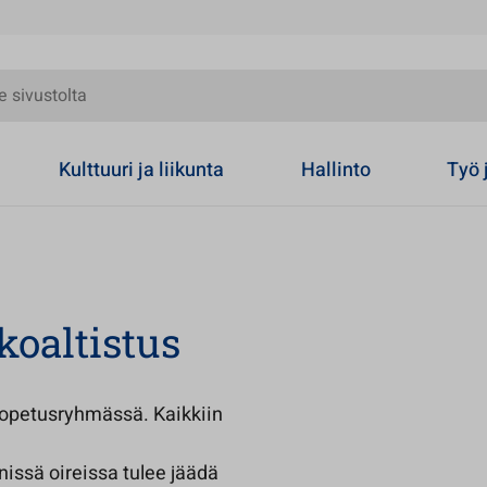
olta
Kulttuuri ja liikunta
Hallinto
Työ 
koaltistus
 opetusryhmässä. Kaikkiin
nissä oireissa tulee jäädä