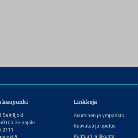
n kaupunki
Linkkejä
1 Seinäjoki
Asuminen ja ympäristö
 60100 Seinäjoki
Kasvatus ja opetus
6 2111
Kulttuuri ja liikunta
ajoki.fi