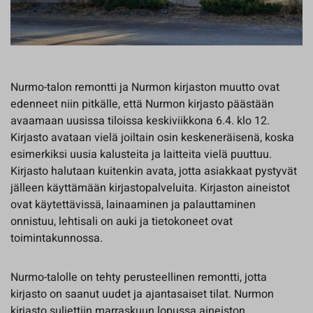
Nurmo-talon remontti ja Nurmon kirjaston muutto ovat
edenneet niin pitkälle, että Nurmon kirjasto päästään
avaamaan uusissa tiloissa keskiviikkona 6.4. klo 12.
Kirjasto avataan vielä joiltain osin keskeneräisenä, koska
esimerkiksi uusia kalusteita ja laitteita vielä puuttuu.
Kirjasto halutaan kuitenkin avata, jotta asiakkaat pystyvät
jälleen käyttämään kirjastopalveluita. Kirjaston aineistot
ovat käytettävissä, lainaaminen ja palauttaminen
onnistuu, lehtisali on auki ja tietokoneet ovat
toimintakunnossa.
Nurmo-talolle on tehty perusteellinen remontti, jotta
kirjasto on saanut uudet ja ajantasaiset tilat. Nurmon
kirjasto suljettiin marraskuun lopussa aineiston