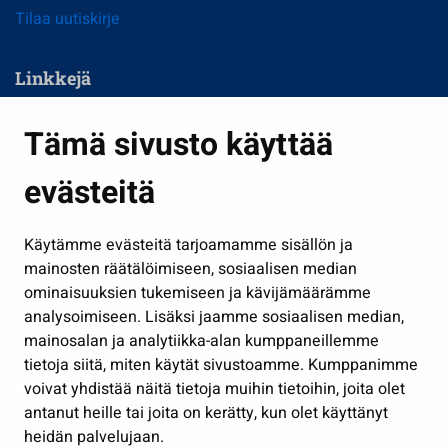
Tilaa uutiskirje
Linkkejä
Asuminen ja ympäristö
Tämä sivusto käyttää
Kasvatus ja opetus
evästeitä
Kulttuuri ja liikunta
Hallinto
Käytämme evästeitä tarjoamamme sisällön ja
Työ ja yrittäminen
mainosten räätälöimiseen, sosiaalisen median
Osallistu ja asioi
ominaisuuksien tukemiseen ja kävijämäärämme
analysoimiseen. Lisäksi jaamme sosiaalisen median,
Näytä omat evästeasetukseni
mainosalan ja analytiikka-alan kumppaneillemme
tietoja siitä, miten käytät sivustoamme. Kumppanimme
Seuraa meitä
voivat yhdistää näitä tietoja muihin tietoihin, joita olet
antanut heille tai joita on kerätty, kun olet käyttänyt
heidän palvelujaan.