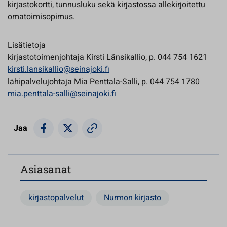
kirjastokortti, tunnusluku sekä kirjastossa allekirjoitettu
omatoimisopimus.
Lisätietoja
kirjastotoimenjohtaja Kirsti Länsikallio, p. 044 754 1621
kirsti.lansikallio@seinajoki.fi
lähipalvelujohtaja Mia Penttala-Salli, p. 044 754 1780
mia.penttala-salli@seinajoki.fi
Jaa
Asiasanat
kirjastopalvelut
Nurmon kirjasto