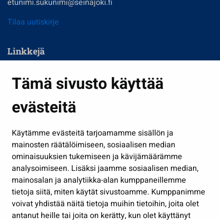
etunimi.sukunimi@seinajoki.fi
Tilaa uutiskirje
Linkkejä
Asuminen ja ympäristö
Tämä sivusto käyttää
Kasvatus ja opetus
evästeitä
Kulttuuri ja liikunta
Hallinto
Käytämme evästeitä tarjoamamme sisällön ja
Työ ja yrittäminen
mainosten räätälöimiseen, sosiaalisen median
Osallistu ja asioi
ominaisuuksien tukemiseen ja kävijämäärämme
analysoimiseen. Lisäksi jaamme sosiaalisen median,
Näytä omat evästeasetukseni
mainosalan ja analytiikka-alan kumppaneillemme
tietoja siitä, miten käytät sivustoamme. Kumppanimme
Seuraa meitä
voivat yhdistää näitä tietoja muihin tietoihin, joita olet
antanut heille tai joita on kerätty, kun olet käyttänyt