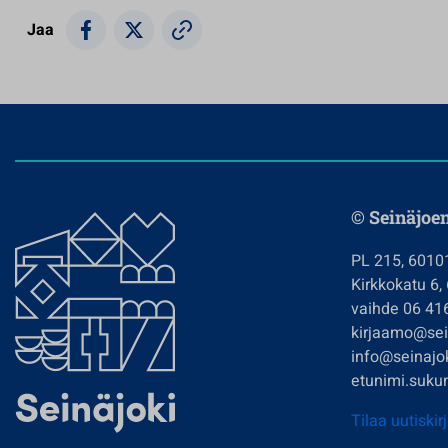
Jaa
© Seinäjoe
PL 215, 6010
Kirkkokatu 6,
vaihde 06 41
kirjaamo@sein
info@seinajok
etunimi.sukun
Tilaa uutiskir