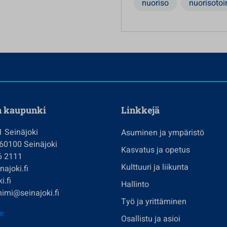
nuoriso
nuorisotoi
n kaupunki
Linkkejä
1 Seinäjoki
Asuminen ja ympäristö
 60100 Seinäjoki
Kasvatus ja opetus
6 2111
Kulttuuri ja liikunta
ajoki.fi
i.fi
Hallinto
imi@seinajoki.fi
Työ ja yrittäminen
je
Osallistu ja asioi