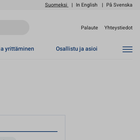
Suomeksi
In English
På Svenska
Sii
Palaute
Yhteystiedot
ja yrittäminen
Osallistu ja asioi