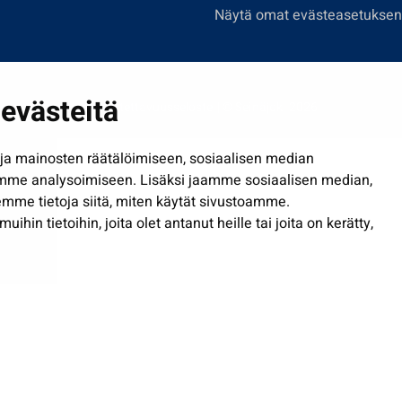
Näytä omat evästeasetuksen
evästeitä
Saavutettavuusseloste
| © Seinäjoki 2026
a mainosten räätälöimiseen, sosiaalisen median
mme analysoimiseen. Lisäksi jaamme sosiaalisen median,
mme tietoja siitä, miten käytät sivustoamme.
in tietoihin, joita olet antanut heille tai joita on kerätty,