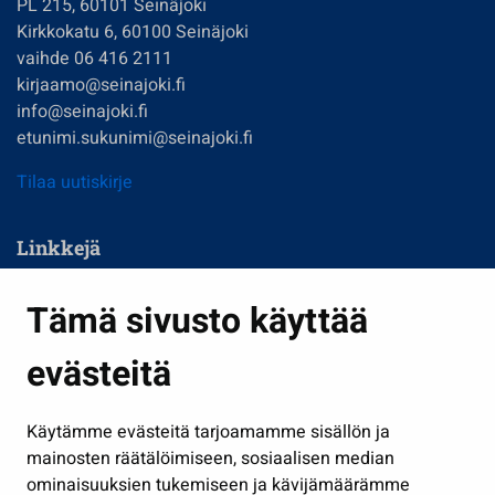
PL 215, 60101 Seinäjoki
Kirkkokatu 6, 60100 Seinäjoki
vaihde 06 416 2111
kirjaamo@seinajoki.fi
info@seinajoki.fi
etunimi.sukunimi@seinajoki.fi
Tilaa uutiskirje
Linkkejä
Asuminen ja ympäristö
Tämä sivusto käyttää
Kasvatus ja opetus
evästeitä
Kulttuuri ja liikunta
Hallinto
Käytämme evästeitä tarjoamamme sisällön ja
Työ ja yrittäminen
mainosten räätälöimiseen, sosiaalisen median
Osallistu ja asioi
ominaisuuksien tukemiseen ja kävijämäärämme