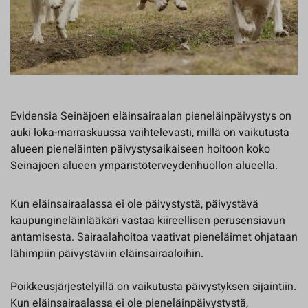
Evidensia Seinäjoen eläinsairaalan pieneläinpäivystys on
auki loka-marraskuussa vaihtelevasti, millä on vaikutusta
alueen pieneläinten päivystysaikaiseen hoitoon koko
Seinäjoen alueen ympäristöterveydenhuollon alueella.
Kun eläinsairaalassa ei ole päivystystä, päivystävä
kaupungineläinlääkäri vastaa kiireellisen perusensiavun
antamisesta. Sairaalahoitoa vaativat pieneläimet ohjataan
lähimpiin päivystäviin eläinsairaaloihin.
Poikkeusjärjestelyillä on vaikutusta päivystyksen sijaintiin.
Kun eläinsairaalassa ei ole pieneläinpäivystystä,