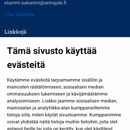
etunimi.sukunimi@seinajoki.fi
Tilaa uutiskirje
Linkkejä
Asuminen ja ympäristö
Tämä sivusto käyttää
Kasvatus ja opetus
evästeitä
Kulttuuri ja liikunta
Hallinto
Käytämme evästeitä tarjoamamme sisällön ja
Työ ja yrittäminen
mainosten räätälöimiseen, sosiaalisen median
ominaisuuksien tukemiseen ja kävijämäärämme
Osallistu ja asioi
analysoimiseen. Lisäksi jaamme sosiaalisen median,
Näytä omat evästeasetukseni
mainosalan ja analytiikka-alan kumppaneillemme
tietoja siitä, miten käytät sivustoamme. Kumppanimme
Seuraa meitä
voivat yhdistää näitä tietoja muihin tietoihin, joita olet
antanut heille tai joita on kerätty, kun olet käyttänyt