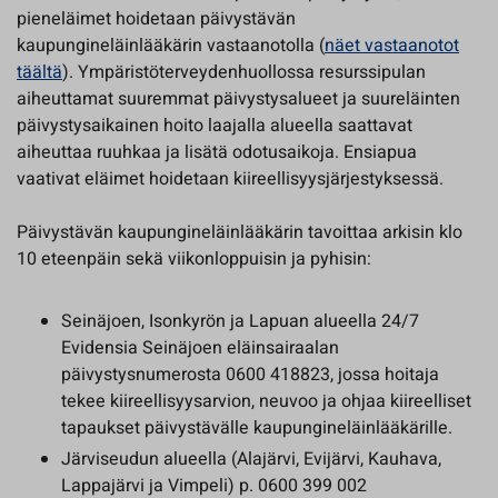
pieneläimet hoidetaan päivystävän
kaupungineläinlääkärin vastaanotolla (
näet vastaanotot
täältä
). Ympäristöterveydenhuollossa resurssipulan
aiheuttamat suuremmat päivystysalueet ja suureläinten
päivystysaikainen hoito laajalla alueella saattavat
aiheuttaa ruuhkaa ja lisätä odotusaikoja. Ensiapua
vaativat eläimet hoidetaan kiireellisyysjärjestyksessä.
Päivystävän kaupungineläinlääkärin tavoittaa arkisin klo
10 eteenpäin sekä viikonloppuisin ja pyhisin:
Seinäjoen, Isonkyrön ja Lapuan alueella 24/7
Evidensia Seinäjoen eläinsairaalan
päivystysnumerosta 0600 418823, jossa hoitaja
tekee kiireellisyysarvion, neuvoo ja ohjaa kiireelliset
tapaukset päivystävälle kaupungineläinlääkärille.
Järviseudun alueella (Alajärvi, Evijärvi, Kauhava,
Lappajärvi ja Vimpeli) p. 0600 399 002