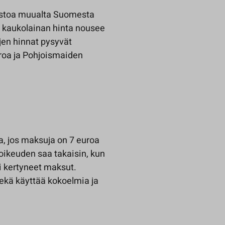
neistoa muualta Suomesta
n kaukolainan hinta nousee
jen hinnat pysyvät
roa ja Pohjoismaiden
, jos maksuja on 7 euroa
oikeuden saa takaisin, kun
i kertyneet maksut.
sekä käyttää kokoelmia ja