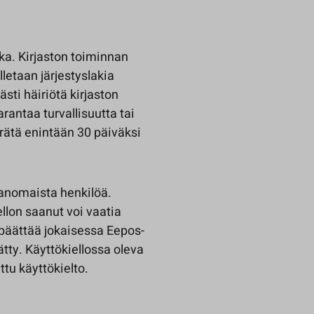
kka. Kirjaston toiminnan
letaan järjestyslakia
sti häiriötä kirjaston
arantaa turvallisuutta tai
rätä enintään 30 päiväksi
ianomaista henkilöä.
llon saanut voi vaatia
 päättää jokaisessa Eepos-
tty. Käyttökiellossa oleva
ttu käyttökielto.