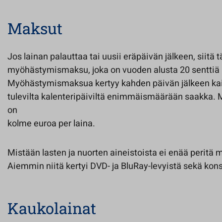
Maksut
Jos lainan palauttaa tai uusii eräpäivän jälkeen, siitä
myöhästymismaksu, joka on vuoden alusta 20 senttiä p
Myöhästymismaksua kertyy kahden päivän jälkeen kaik
tulevilta kalenteripäiviltä enimmäismäärään saakka
on
kolme euroa per laina.
Mistään lasten ja nuorten aineistoista ei enää perit
Aiemmin niitä kertyi DVD- ja BluRay-levyistä sekä kons
Kaukolainat