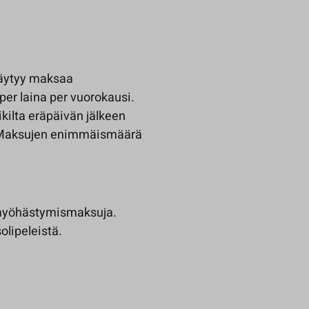
 täytyy maksaa
er laina per vuorokausi.
ilta eräpäivän jälkeen
. Maksujen enimmäismäärä
ä myöhästymismaksuja.
olipeleistä.