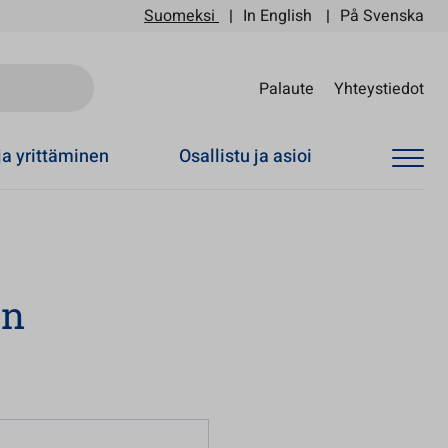
Suomeksi
In English
På Svenska
Sii
Palaute
Yhteystiedot
ja yrittäminen
Osallistu ja asioi
en