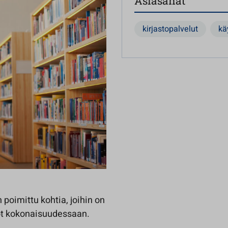
Asiasanat
kirjastopalvelut
kä
poimittu kohtia, joihin on
nöt kokonaisuudessaan.