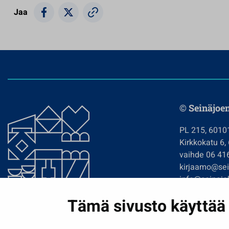
Jaa
© Seinäjoe
PL 215, 6010
Kirkkokatu 6,
vaihde 06 41
kirjaamo@sein
info@seinajok
etunimi.sukun
Tämä sivusto käyttää 
Tilaa uutiskir