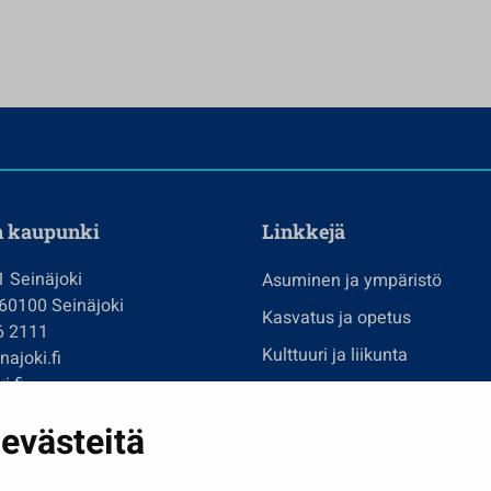
n kaupunki
Linkkejä
1 Seinäjoki
Asuminen ja ympäristö
 60100 Seinäjoki
Kasvatus ja opetus
6 2111
Kulttuuri ja liikunta
ajoki.fi
i.fi
Hallinto
imi@seinajoki.fi
evästeitä
Työ ja yrittäminen
je
Osallistu ja asioi