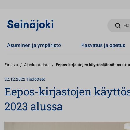
Hae sivust
Asuminen ja ympäristö
Kasvatus ja opetus
Etusivu
/
Ajankohtaista
/
Eepos-kirjastojen käyttösäännöt muuttu
22.12.2022
Tiedotteet
Eepos-kirjastojen käytt
2023 alussa