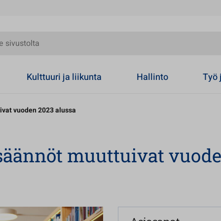
olta
Kulttuuri ja liikunta
Hallinto
Työ 
ivat vuoden 2023 alussa
ösäännöt muuttuivat vuod