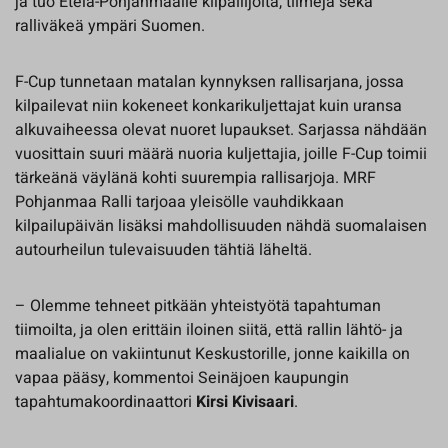
ja tuo Etelä-Pohjanmaalle kilpailijoita, tiimejä sekä
ralliväkeä ympäri Suomen.
F-Cup tunnetaan matalan kynnyksen rallisarjana, jossa
kilpailevat niin kokeneet konkarikuljettajat kuin uransa
alkuvaiheessa olevat nuoret lupaukset. Sarjassa nähdään
vuosittain suuri määrä nuoria kuljettajia, joille F-Cup toimii
tärkeänä väylänä kohti suurempia rallisarjoja. MRF
Pohjanmaa Ralli tarjoaa yleisölle vauhdikkaan
kilpailupäivän lisäksi mahdollisuuden nähdä suomalaisen
autourheilun tulevaisuuden tähtiä läheltä.
– Olemme tehneet pitkään yhteistyötä tapahtuman
tiimoilta, ja olen erittäin iloinen siitä, että rallin lähtö- ja
maalialue on vakiintunut Keskustorille, jonne kaikilla on
vapaa pääsy, kommentoi Seinäjoen kaupungin
tapahtumakoordinaattori
Kirsi Kivisaari
.