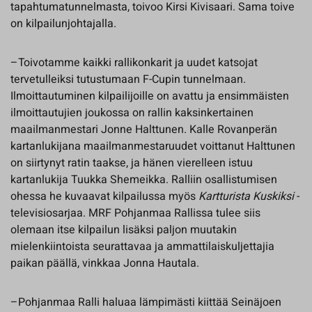
tapahtumatunnelmasta, toivoo Kirsi Kivisaari. Sama toive
on kilpailunjohtajalla.
–Toivotamme kaikki rallikonkarit ja uudet katsojat
tervetulleiksi tutustumaan F-Cupin tunnelmaan.
Ilmoittautuminen kilpailijoille on avattu ja ensimmäisten
ilmoittautujien joukossa on rallin kaksinkertainen
maailmanmestari Jonne Halttunen. Kalle Rovanperän
kartanlukijana maailmanmestaruudet voittanut Halttunen
on siirtynyt ratin taakse, ja hänen vierelleen istuu
kartanlukija Tuukka Shemeikka. Ralliin osallistumisen
ohessa he kuvaavat kilpailussa myös
Kartturista Kuskiksi
-
televisiosarjaa. MRF Pohjanmaa Rallissa tulee siis
olemaan itse kilpailun lisäksi paljon muutakin
mielenkiintoista seurattavaa ja ammattilaiskuljettajia
paikan päällä, vinkkaa Jonna Hautala.
–Pohjanmaa Ralli haluaa lämpimästi kiittää Seinäjoen