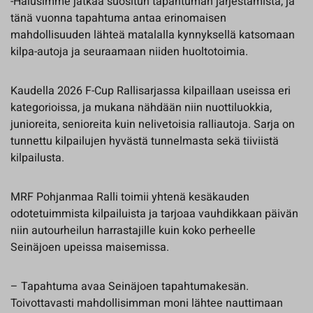
-Halusimme jatkaa suositun tapahtuman järjestämistä, ja
tänä vuonna tapahtuma antaa erinomaisen
mahdollisuuden lähteä matalalla kynnyksellä katsomaan
kilpa-autoja ja seuraamaan niiden huoltotoimia.
Kaudella 2026 F-Cup Rallisarjassa kilpaillaan useissa eri
kategorioissa, ja mukana nähdään niin nuottiluokkia,
junioreita, senioreita kuin nelivetoisia ralliautoja. Sarja on
tunnettu kilpailujen hyvästä tunnelmasta sekä tiiviistä
kilpailusta.
MRF Pohjanmaa Ralli toimii yhtenä kesäkauden
odotetuimmista kilpailuista ja tarjoaa vauhdikkaan päivän
niin autourheilun harrastajille kuin koko perheelle
Seinäjoen upeissa maisemissa.
– Tapahtuma avaa Seinäjoen tapahtumakesän.
Toivottavasti mahdollisimman moni lähtee nauttimaan