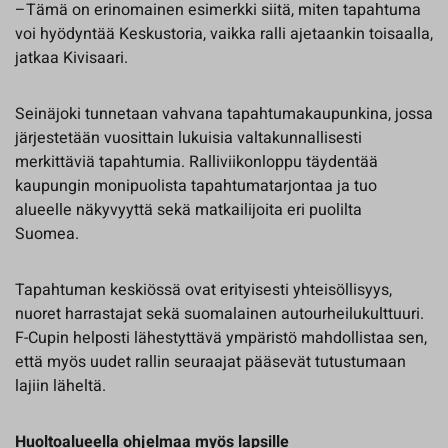
–Tämä on erinomainen esimerkki siitä, miten tapahtuma
voi hyödyntää Keskustoria, vaikka ralli ajetaankin toisaalla,
jatkaa Kivisaari.
Seinäjoki tunnetaan vahvana tapahtumakaupunkina, jossa
järjestetään vuosittain lukuisia valtakunnallisesti
merkittäviä tapahtumia. Ralliviikonloppu täydentää
kaupungin monipuolista tapahtumatarjontaa ja tuo
alueelle näkyvyyttä sekä matkailijoita eri puolilta
Suomea.
Tapahtuman keskiössä ovat erityisesti yhteisöllisyys,
nuoret harrastajat sekä suomalainen autourheilukulttuuri.
F-Cupin helposti lähestyttävä ympäristö mahdollistaa sen,
että myös uudet rallin seuraajat pääsevät tutustumaan
lajiin läheltä.
Huoltoalueella ohjelmaa myös lapsille