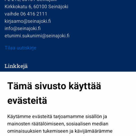
Kirkkokatu 6, 60100 Seinäjoki
vaihde 06 416 2111
kirjaamo@seinajoki.fi
info@seinajoki.fi
etunimi.sukunimi@seinajoki.fi
Tilaa uutiskirje
Linkkejä
Asuminen ja ympäristö
Tämä sivusto käyttää
Kasvatus ja opetus
evästeitä
Kulttuuri ja liikunta
Hallinto
Käytämme evästeitä tarjoamamme sisällön ja
Työ ja yrittäminen
mainosten räätälöimiseen, sosiaalisen median
ominaisuuksien tukemiseen ja kävijämäärämme
Osallistu ja asioi