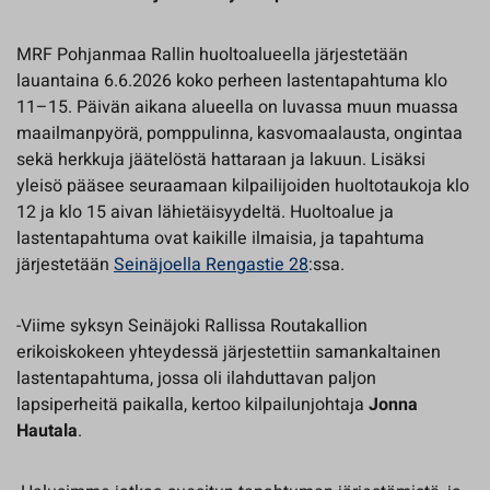
MRF Pohjanmaa Rallin huoltoalueella järjestetään
lauantaina 6.6.2026 koko perheen lastentapahtuma klo
11–15. Päivän aikana alueella on luvassa muun muassa
maailmanpyörä, pomppulinna, kasvomaalausta, ongintaa
sekä herkkuja jäätelöstä hattaraan ja lakuun. Lisäksi
yleisö pääsee seuraamaan kilpailijoiden huoltotaukoja klo
12 ja klo 15 aivan lähietäisyydeltä. Huoltoalue ja
lastentapahtuma ovat kaikille ilmaisia, ja tapahtuma
järjestetään
Seinäjoella Rengastie 28
:ssa.
-Viime syksyn Seinäjoki Rallissa Routakallion
erikoiskokeen yhteydessä järjestettiin samankaltainen
lastentapahtuma, jossa oli ilahduttavan paljon
lapsiperheitä paikalla, kertoo kilpailunjohtaja
Jonna
Hautala
.