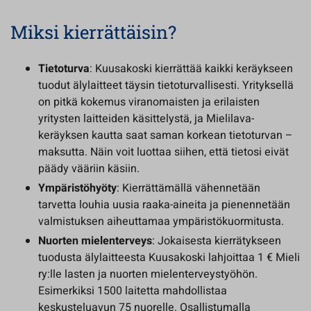
Miksi kierrättäisin?
Tietoturva
: Kuusakoski kierrättää kaikki keräykseen
tuodut älylaitteet täysin tietoturvallisesti. Yrityksellä
on pitkä kokemus viranomaisten ja erilaisten
yritysten laitteiden käsittelystä, ja Mielilava-
keräyksen kautta saat saman korkean tietoturvan –
maksutta. Näin voit luottaa siihen, että tietosi eivät
päädy vääriin käsiin.
Ympäristöhyöty
: Kierrättämällä vähennetään
tarvetta louhia uusia raaka-aineita ja pienennetään
valmistuksen aiheuttamaa ympäristökuormitusta.
Nuorten mielenterveys
: Jokaisesta kierrätykseen
tuodusta älylaitteesta Kuusakoski lahjoittaa 1 € Mieli
ry:lle lasten ja nuorten mielenterveystyöhön.
Esimerkiksi 1500 laitetta mahdollistaa
keskusteluavun 75 nuorelle. Osallistumalla