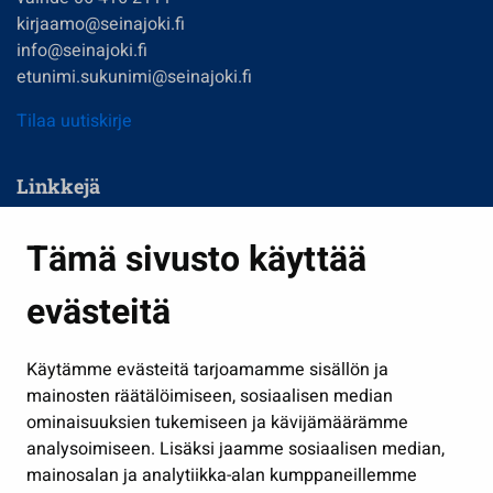
kirjaamo@seinajoki.fi
info@seinajoki.fi
etunimi.sukunimi@seinajoki.fi
Tilaa uutiskirje
Linkkejä
Asuminen ja ympäristö
Tämä sivusto käyttää
Kasvatus ja opetus
evästeitä
Kulttuuri ja liikunta
Hallinto
Käytämme evästeitä tarjoamamme sisällön ja
Työ ja yrittäminen
mainosten räätälöimiseen, sosiaalisen median
ominaisuuksien tukemiseen ja kävijämäärämme
Osallistu ja asioi
analysoimiseen. Lisäksi jaamme sosiaalisen median,
Näytä omat evästeasetukseni
mainosalan ja analytiikka-alan kumppaneillemme