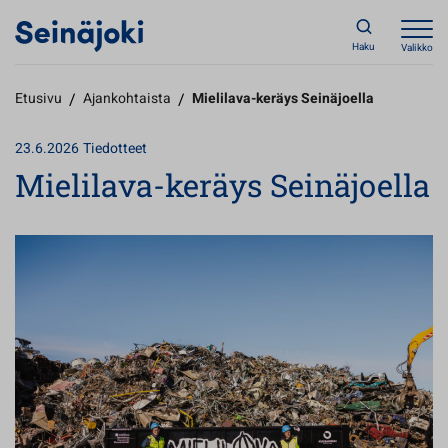
Haku
Valikko
Etusivu
/
Ajankohtaista
/
Mielilava-keräys Seinäjoella
23.6.2026
Tiedotteet
Mielilava-keräys Seinäjoella