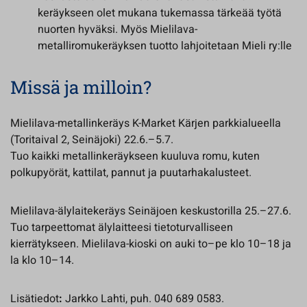
keräykseen olet mukana tukemassa tärkeää työtä
nuorten hyväksi. Myös Mielilava-
metalliromukeräyksen tuotto lahjoitetaan Mieli ry:lle
Missä ja milloin?
Mielilava-metallinkeräys K-Market Kärjen parkkialueella
(Toritaival 2, Seinäjoki) 22.6.–5.7.
Tuo kaikki metallinkeräykseen kuuluva romu, kuten
polkupyörät, kattilat, pannut ja puutarhakalusteet.
Mielilava-älylaitekeräys Seinäjoen keskustorilla 25.–27.6.
Tuo tarpeettomat älylaitteesi tietoturvalliseen
kierrätykseen. Mielilava-kioski on auki to–pe klo 10–18 ja
la klo 10–14.
Lisätiedot
:
Jarkko Lahti, puh. 040 689 0583.