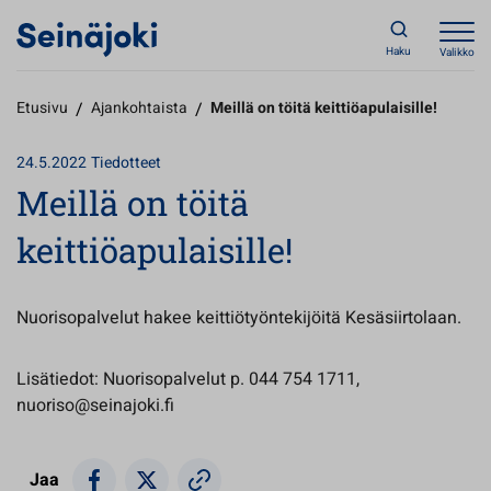
Haku
Valikko
Etusivu
/
Ajankohtaista
/
Meillä on töitä keittiöapulaisille!
24.5.2022
Tiedotteet
Meillä on töitä
keittiöapulaisille!
Nuorisopalvelut hakee keittiötyöntekijöitä Kesäsiirtolaan.
Lisätiedot: Nuorisopalvelut p. 044 754 1711,
nuoriso@seinajoki.fi
Jaa