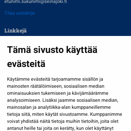
etunimi.sukunimi@seinajoki.fi
Tilaa uutiskirje
Linkkejä
Asuminen ja ympäristö
Tämä sivusto käyttää
Kasvatus ja opetus
evästeitä
Kulttuuri ja liikunta
Hallinto
Käytämme evästeitä tarjoamamme sisällön ja
Työ ja yrittäminen
mainosten räätälöimiseen, sosiaalisen median
Osallistu ja asioi
ominaisuuksien tukemiseen ja kävijämäärämme
analysoimiseen. Lisäksi jaamme sosiaalisen median,
Näytä omat evästeasetukseni
mainosalan ja analytiikka-alan kumppaneillemme
tietoja siitä, miten käytät sivustoamme. Kumppanimme
Seuraa meitä
voivat yhdistää näitä tietoja muihin tietoihin, joita olet
antanut heille tai joita on kerätty, kun olet käyttänyt