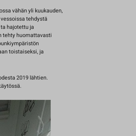
ossa vähän yli kuukauden,
ja vessoissa tehdystä
ta hajotettu ja
on tehty huomattavasti
upunkiympäristön
an toistaiseksi, ja
desta 2019 lähtien.
käytössä.