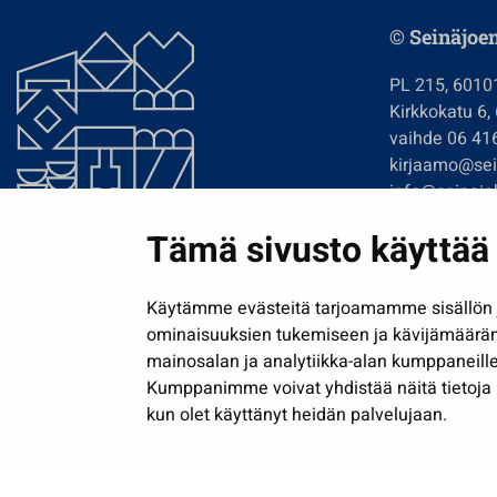
© Seinäjoe
PL 215, 6010
Kirkkokatu 6,
vaihde 06 41
kirjaamo@sein
info@seinajok
etunimi.sukun
Tämä sivusto käyttää 
Tilaa uutiskir
Käytämme evästeitä tarjoamamme sisällön j
ominaisuuksien tukemiseen ja kävijämäärä
mainosalan ja analytiikka-alan kumppaneille
Kumppanimme voivat yhdistää näitä tietoja muih
kun olet käyttänyt heidän palvelujaan.