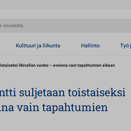
olta
Kulttuuri ja liikunta
Hallinto
Työ 
staiseksi ilkivallan vuoksi – avoinna vain tapahtumien aikaan
i suljetaan toistaiseksi
inna vain tapahtumien