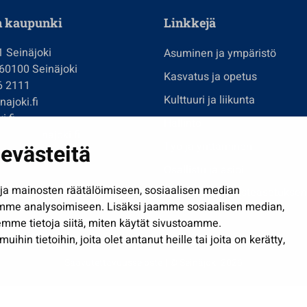
n kaupunki
Linkkejä
1 Seinäjoki
Asuminen ja ympäristö
 60100 Seinäjoki
Kasvatus ja opetus
6 2111
Kulttuuri ja liikunta
ajoki.fi
i.fi
Hallinto
imi@seinajoki.fi
evästeitä
Työ ja yrittäminen
je
Osallistu ja asioi
a mainosten räätälöimiseen, sosiaalisen median
Näytä omat evästeasetuksen
mme analysoimiseen. Lisäksi jaamme sosiaalisen median,
mme tietoja siitä, miten käytät sivustoamme.
in tietoihin, joita olet antanut heille tai joita on kerätty,
Saavutettavuusseloste
| © Seinäjoki 2026