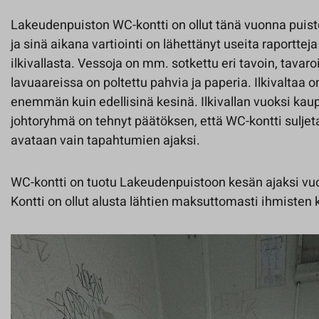
Lakeudenpuiston WC-kontti on ollut tänä vuonna puist
ja sinä aikana vartiointi on lähettänyt useita raportte
ilkivallasta. Vessoja on mm. sotkettu eri tavoin, tavaroi
lavuaareissa on poltettu pahvia ja paperia. Ilkivaltaa 
enemmän kuin edellisinä kesinä. Ilkivallan vuoksi ka
johtoryhmä on tehnyt päätöksen, että WC-kontti suljeta
avataan vain tapahtumien ajaksi.
WC-kontti on tuotu Lakeudenpuistoon kesän ajaksi vuo
Kontti on ollut alusta lähtien maksuttomasti ihmisten 