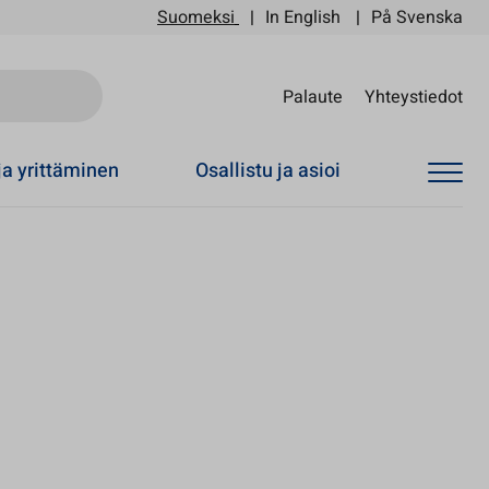
Suomeksi
In English
På Svenska
Sii
Palaute
Yhteystiedot
ja yrittäminen
Osallistu ja asioi