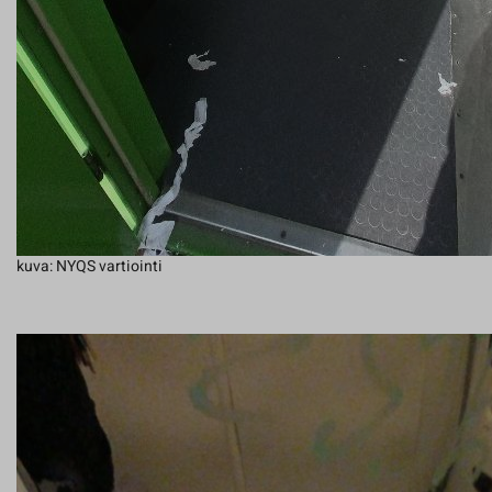
kuva: NYQS vartiointi