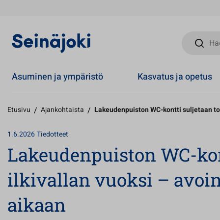
Hae sivust
Asuminen ja ympäristö
Kasvatus ja opetus
Etusivu
/
Ajankohtaista
/
Lakeudenpuiston WC-kontti suljetaan toi
1.6.2026
Tiedotteet
Lakeudenpuiston WC-kontt
ilkivallan vuoksi – avo
aikaan