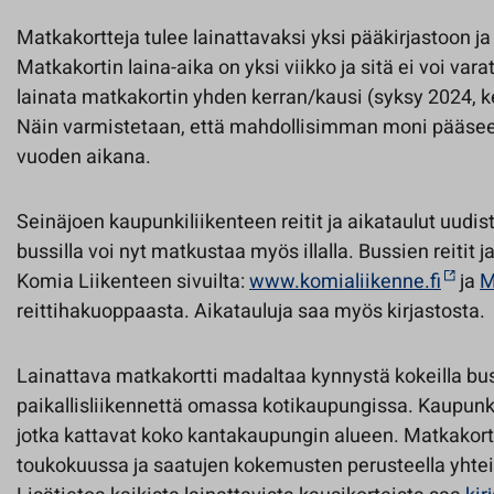
Matkakortteja tulee lainattavaksi yksi pääkirjastoon j
Matkakortin laina-aika on yksi viikko ja sitä ei voi vara
lainata matkakortin yhden kerran/kausi (syksy 2024, k
Näin varmistetaan, että mahdollisimman moni pääsee
vuoden aikana.
Seinäjoen kaupunkiliikenteen reitit ja aikataulut uudis
bussilla voi nyt matkustaa myös illalla. Bussien reitit j
Komia Liikenteen sivuilta:
www.komialiikenne.fi
ja
M
reittihakuoppaasta. Aikatauluja saa myös kirjastosta.
Lainattava matkakortti madaltaa kynnystä kokeilla bu
paikallisliikennettä omassa kotikaupungissa. Kaupunkil
jotka kattavat koko kantakaupungin alueen. Matkakortt
toukokuussa ja saatujen kokemusten perusteella yhteis