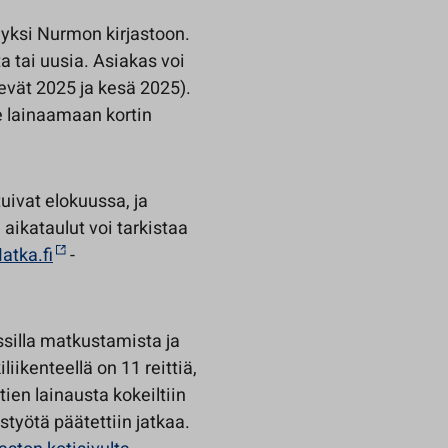
a yksi Nurmon kirjastoon.
ta tai uusia. Asiakas voi
evät 2025 ja kesä 2025).
 lainaamaan kortin
tuivat elokuussa, ja
a aikataulut voi tarkistaa
atka.fi
-
ssilla matkustamista ja
iikenteellä on 11 reittiä,
ien lainausta kokeiltiin
työtä päätettiin jatkaa.