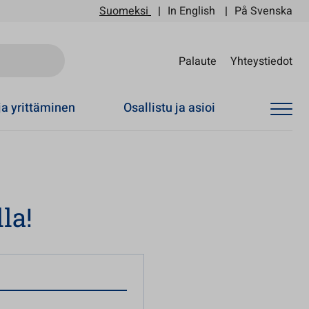
Suomeksi
In English
På Svenska
Sii
Palaute
Yhteystiedot
ja yrittäminen
Osallistu ja asioi
la!