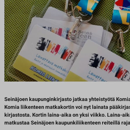
Seinäjoen kaupunginkirjasto jatkaa yhteistyötä Komia
Komia liikenteen matkakortin voi nyt lainata pääkirj
kirjastosta. Kortin laina-aika on yksi viikko. Laina-aik
matkustaa Seinäjoen kaupunkiliikenteen reiteillä raj