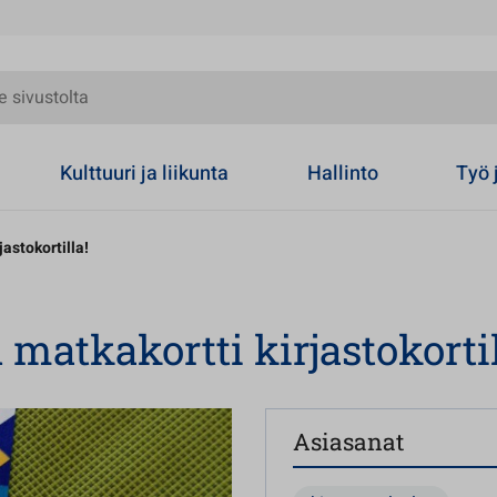
olta
Kulttuuri ja liikunta
Hallinto
Työ 
astokortilla!
matkakortti kirjastokortil
Asiasanat