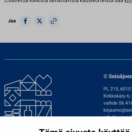
Lisätietoa kaikista lainattavista kausikorteista saa
kir
Jaa
© Seinäjoe
PL 215, 6010
Kirkkokatu 6,
vaihde 06 41
kirjaamo@sein
info@seinajok
etunimi.sukun