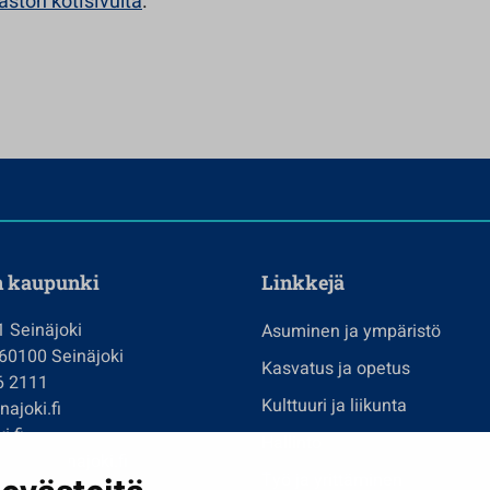
jaston kotisivulta
.
n kaupunki
Linkkejä
1 Seinäjoki
Asuminen ja ympäristö
 60100 Seinäjoki
Kasvatus ja opetus
6 2111
Kulttuuri ja liikunta
ajoki.fi
i.fi
Hallinto
imi@seinajoki.fi
Työ ja yrittäminen