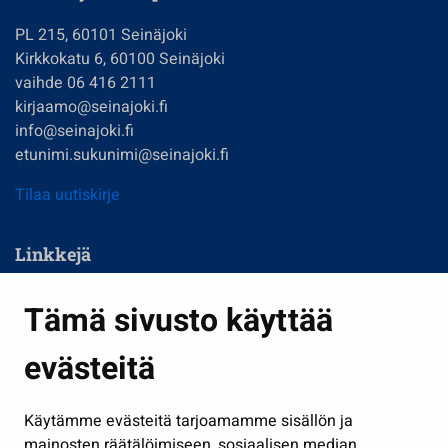
PL 215, 60101 Seinäjoki
Kirkkokatu 6, 60100 Seinäjoki
vaihde 06 416 2111
kirjaamo@seinajoki.fi
info@seinajoki.fi
etunimi.sukunimi@seinajoki.fi
Tilaa uutiskirje
Linkkejä
Asuminen ja ympäristö
Tämä sivusto käyttää
Kasvatus ja opetus
evästeitä
Kulttuuri ja liikunta
Hallinto
Käytämme evästeitä tarjoamamme sisällön ja
Työ ja yrittäminen
mainosten räätälöimiseen, sosiaalisen median