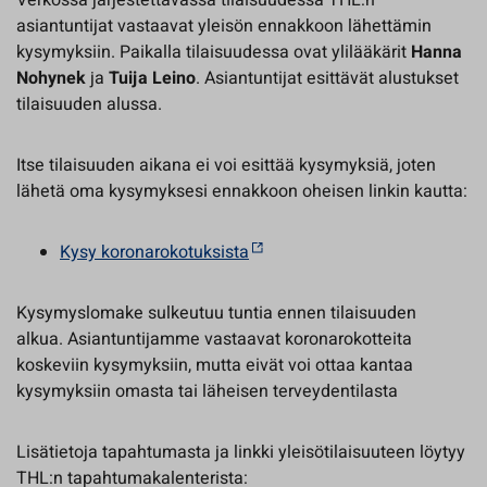
Verkossa järjestettävässä tilaisuudessa THL:n
asiantuntijat vastaavat yleisön ennakkoon lähettämin
kysymyksiin. Paikalla tilaisuudessa ovat ylilääkärit
Hanna
Nohynek
ja
Tuija Leino
. Asiantuntijat esittävät alustukset
tilaisuuden alussa.
Itse tilaisuuden aikana ei voi esittää kysymyksiä, joten
lähetä oma kysymyksesi ennakkoon oheisen linkin kautta:
Kysy koronarokotuksista
Kysymyslomake sulkeutuu tuntia ennen tilaisuuden
alkua. Asiantuntijamme vastaavat koronarokotteita
koskeviin kysymyksiin, mutta eivät voi ottaa kantaa
kysymyksiin omasta tai läheisen terveydentilasta
Lisätietoja tapahtumasta ja linkki yleisötilaisuuteen löytyy
THL:n tapahtumakalenterista: