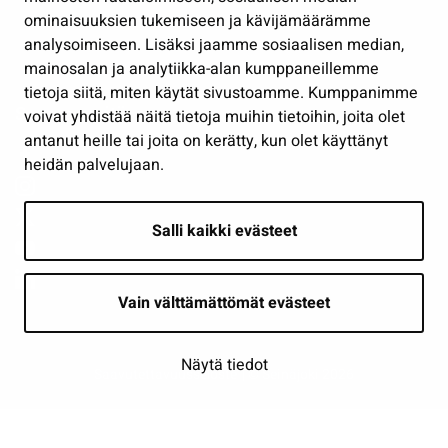
Osallistu ja asioi
ominaisuuksien tukemiseen ja kävijämäärämme
analysoimiseen. Lisäksi jaamme sosiaalisen median,
Näytä omat evästeasetukseni
mainosalan ja analytiikka-alan kumppaneillemme
tietoja siitä, miten käytät sivustoamme. Kumppanimme
Seuraa meitä
voivat yhdistää näitä tietoja muihin tietoihin, joita olet
antanut heille tai joita on kerätty, kun olet käyttänyt
heidän palvelujaan.
Salli kaikki evästeet
Vain välttämättömät evästeet
Näytä tiedot
Saavutettavuusseloste
| © Seinäjoki 2026