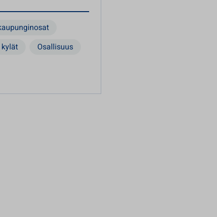
kaupunginosat
kylät
Osallisuus