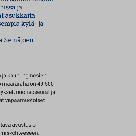
rissa ja
vat asukkaita
empia kylä- ja
la
Seinäjoen
n ja kaupunginosien
25 määräraha on 49 500
ykset, nuorisoseurat ja
vat vapaamuotoiset
ttava avustus on
tämiskohteeseen.