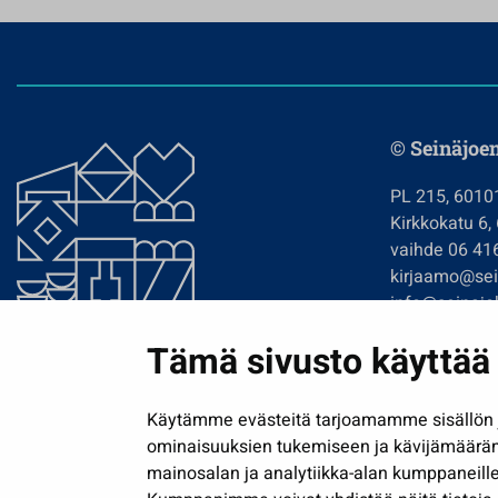
© Seinäjoe
PL 215, 6010
Kirkkokatu 6,
vaihde 06 41
kirjaamo@sein
info@seinajok
etunimi.sukun
Tämä sivusto käyttää 
Tilaa uutiskir
Käytämme evästeitä tarjoamamme sisällön j
ominaisuuksien tukemiseen ja kävijämäärä
mainosalan ja analytiikka-alan kumppaneille