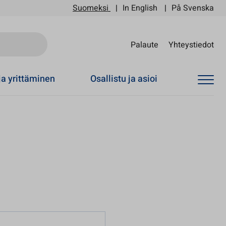
Suomeksi
In English
På Svenska
Sii
Palaute
Yhteystiedot
ja yrittäminen
Osallistu ja asioi