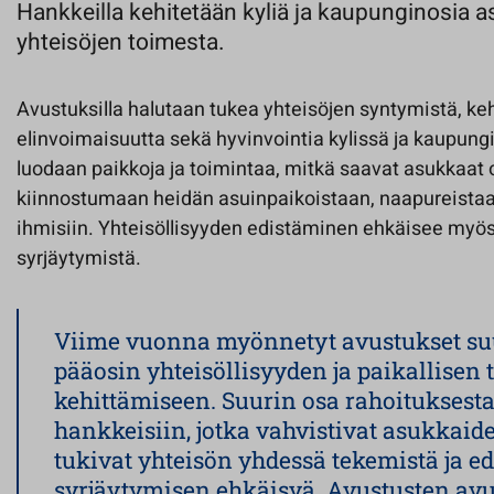
Hankkeilla kehitetään kyliä ja kaupunginosia a
yhteisöjen toimesta.
Avustuksilla halutaan tukea yhteisöjen syntymistä, keh
elinvoimaisuutta sekä hyvinvointia kylissä ja kaupungi
luodaan paikkoja ja toimintaa, mitkä saavat asukkaat 
kiinnostumaan heidän asuinpaikoistaan, naapureistaa
ihmisiin. Yhteisöllisyyden edistäminen ehkäisee myös 
syrjäytymistä.
Viime vuonna myönnetyt avustukset su
pääosin yhteisöllisyyden ja paikallisen
kehittämiseen. Suurin osa rahoituksesta
hankkeisiin, jotka vahvistivat asukkaide
tukivat yhteisön yhdessä tekemistä ja ed
syrjäytymisen ehkäisyä. Avustusten avu