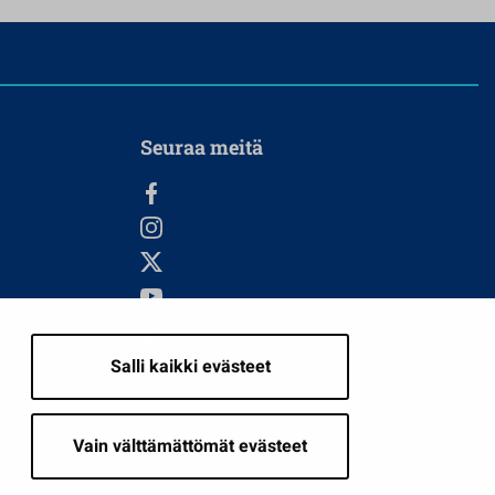
Seuraa meitä
Salli kaikki evästeet
i
Vain välttämättömät evästeet