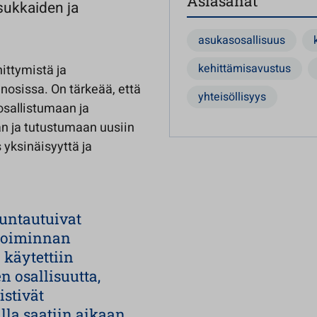
Asiasanat
sukkaiden ja
asukasosallisuus
kehittämisavustus
ittymistä ja
nosissa. On tärkeää, että
yhteisöllisyys
osallistumaan ja
n ja tutustumaan uusiin
yksinäisyyttä ja
untautuivat
 toiminnan
 käytettiin
n osallisuutta,
istivät
lla saatiin aikaan