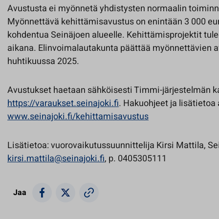
Avustusta ei myönnetä yhdistysten normaalin toimin
Myönnettävä kehittämisavustus on enintään 3 000 euro
kohdentua Seinäjoen alueelle. Kehittämisprojektit tu
aikana. Elinvoimalautakunta päättää myönnettävien a
huhtikuussa 2025.
Avustukset haetaan sähköisesti Timmi-järjestelmän k
https://varaukset.seinajoki.fi
. Hakuohjeet ja lisätietoa
www.seinajoki.fi/kehittamisavustus
Lisätietoa: vuorovaikutussuunnittelija Kirsi Mattila, S
kirsi.mattila@seinajoki.fi
, p. 0405305111
Jaa