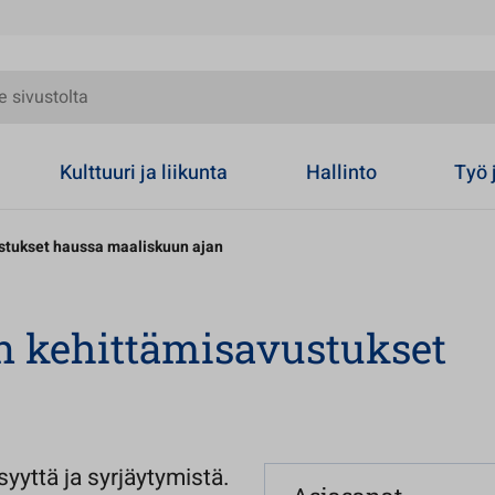
olta
Kulttuuri ja liikunta
Hallinto
Työ 
stukset haussa maaliskuun ajan
n kehittämisavustukset
yyttä ja syrjäytymistä.