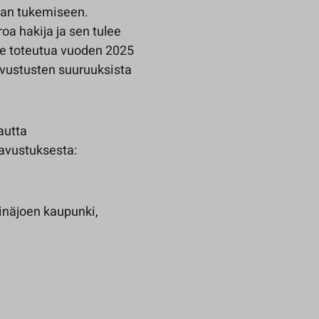
nan tukemiseen.
a hakija ja sen tulee
lee toteutua vuoden 2025
vustusten suuruuksista
autta
 avustuksesta:
einäjoen kaupunki,