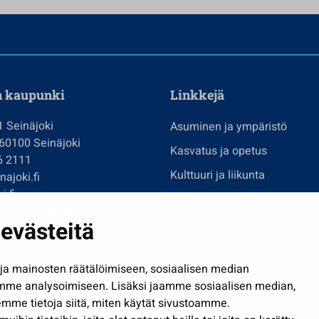
n kaupunki
Linkkejä
1 Seinäjoki
Asuminen ja ympäristö
 60100 Seinäjoki
Kasvatus ja opetus
6 2111
Kulttuuri ja liikunta
ajoki.fi
i.fi
Hallinto
imi@seinajoki.fi
evästeitä
Työ ja yrittäminen
je
Osallistu ja asioi
a mainosten räätälöimiseen, sosiaalisen median
Näytä omat evästeasetuksen
mme analysoimiseen. Lisäksi jaamme sosiaalisen median,
mme tietoja siitä, miten käytät sivustoamme.