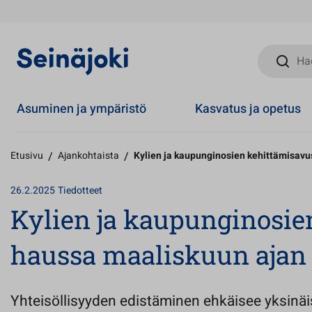
Hae sivust
Asuminen ja ympäristö
Kasvatus ja opetus
Etusivu
/
Ajankohtaista
/
Kylien ja kaupunginosien kehittämisavu
26.2.2025
Tiedotteet
Kylien ja kaupunginosie
haussa maaliskuun ajan
Yhteisöllisyyden edistäminen ehkäisee yksinäis