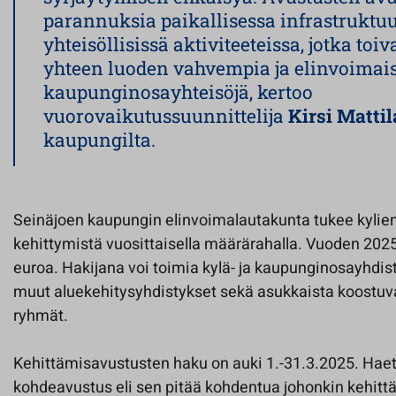
parannuksia paikallisessa infrastruktuu
yhteisöllisissä aktiviteeteissa, jotka toi
yhteen luoden vahvempia ja elinvoimais
kaupunginosayhteisöjä, kertoo
vuorovaikutussuunnittelija
Kirsi Matti
kaupungilta.
Seinäjoen kaupungin elinvoimalautakunta tukee kylie
kehittymistä vuosittaisella määrärahalla. Vuoden 20
euroa. Hakijana voi toimia kylä- ja kaupunginosayhdist
muut aluekehitysyhdistykset sekä asukkaista koostu
ryhmät.
Kehittämisavustusten haku on auki 1.-31.3.2025. Hae
kohdeavustus eli sen pitää kohdentua johonkin kehit