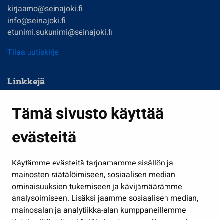
kirjaamo@seinajoki.fi
info@seinajoki.fi
etunimi.sukunimi@seinajoki.fi
Tilaa uutiskirje
Linkkejä
Asuminen ja ympäristö
Tämä sivusto käyttää
Kasvatus ja opetus
evästeitä
Kulttuuri ja liikunta
Hallinto
Käytämme evästeitä tarjoamamme sisällön ja
Työ ja yrittäminen
mainosten räätälöimiseen, sosiaalisen median
Osallistu ja asioi
ominaisuuksien tukemiseen ja kävijämäärämme
analysoimiseen. Lisäksi jaamme sosiaalisen median,
Näytä omat evästeasetukseni
mainosalan ja analytiikka-alan kumppaneillemme