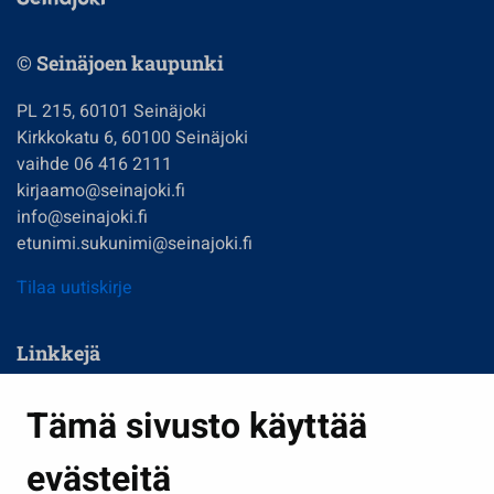
© Seinäjoen kaupunki
PL 215, 60101 Seinäjoki
Kirkkokatu 6, 60100 Seinäjoki
vaihde 06 416 2111
kirjaamo@seinajoki.fi
info@seinajoki.fi
etunimi.sukunimi@seinajoki.fi
Tilaa uutiskirje
Linkkejä
Asuminen ja ympäristö
Tämä sivusto käyttää
Kasvatus ja opetus
evästeitä
Kulttuuri ja liikunta