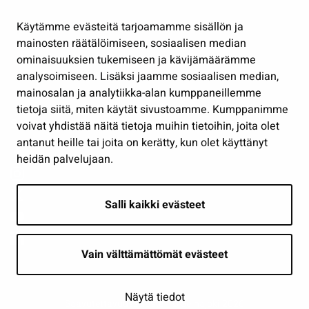
Hallinto
Käytämme evästeitä tarjoamamme sisällön ja
Työ ja yrittäminen
mainosten räätälöimiseen, sosiaalisen median
Osallistu ja asioi
ominaisuuksien tukemiseen ja kävijämäärämme
analysoimiseen. Lisäksi jaamme sosiaalisen median,
Näytä omat evästeasetukseni
mainosalan ja analytiikka-alan kumppaneillemme
tietoja siitä, miten käytät sivustoamme. Kumppanimme
Seuraa meitä
voivat yhdistää näitä tietoja muihin tietoihin, joita olet
antanut heille tai joita on kerätty, kun olet käyttänyt
heidän palvelujaan.
Salli kaikki evästeet
Vain välttämättömät evästeet
Näytä tiedot
Saavutettavuusseloste
| © Seinäjoki 2026