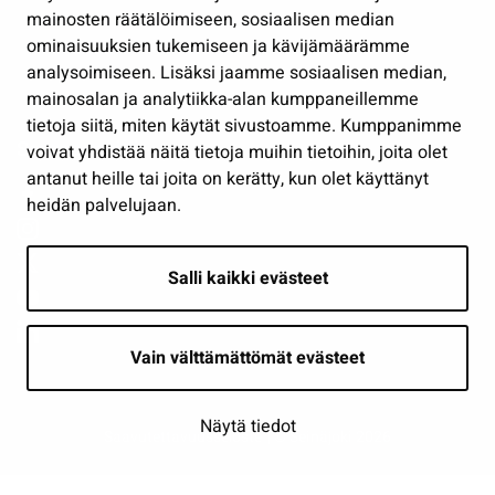
Työ ja yrittäminen
mainosten räätälöimiseen, sosiaalisen median
Osallistu ja asioi
ominaisuuksien tukemiseen ja kävijämäärämme
analysoimiseen. Lisäksi jaamme sosiaalisen median,
Näytä omat evästeasetukseni
mainosalan ja analytiikka-alan kumppaneillemme
tietoja siitä, miten käytät sivustoamme. Kumppanimme
Seuraa meitä
voivat yhdistää näitä tietoja muihin tietoihin, joita olet
antanut heille tai joita on kerätty, kun olet käyttänyt
heidän palvelujaan.
Salli kaikki evästeet
Vain välttämättömät evästeet
Näytä tiedot
Saavutettavuusseloste
| © Seinäjoki 2026