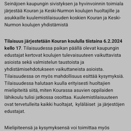
Seinäjoen kaupungin sivistyksen ja hyvinvoinnin toimiala
järjestää Kouran ja Keski-Nurmon koulujen huoltajille ja
asukkaille kuulemistilaisuuden koskien Kouran ja Keski-
Nurmon koulujen yhdistämistä
Tilaisuus järjestetään Kouran koululla tiistaina 6.2.2024
kello 17
. Tilaisuudessa paikan päällä olevat kaupungin
edustajat kertovat koulujen tulevaisuuteen vaikuttavista
asioista sekä valmistelun taustoista ja
yhdistämisehdotukseen vaikuttaneista asioista.
Tilaisuudessa on myös mahdollisuus esittää kysymyksiä.
Tilaisuudessa halutaan kuulla erityisesti huoltajien
mielipiteitä siitä, miten Kourassa asuvien oppilaiden
lähikoulu tulisi jatkossa osoittaa. Kuulemistilaisuuteen
ovat tervetulleita kaikki huoltajat, kyläläiset ja järjestöjen
edustajat.
Mielipiteensä ja kysymyksensä voi toimittaa myös