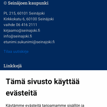
© Seinäjoen kaupunki
PL 215, 60101 Seinäjoki
Kirkkokatu 6, 60100 Seinäjoki
vaihde 06 416 2111
kirjaamo@seinajoki.fi
info@seinajoki.fi
etunimi.sukunimi@seinajoki.fi
Tilaa uutiskirje
Linkkejä
Asuminen ja ympäristö
Tämä sivusto käyttää
Kasvatus ja opetus
evästeitä
Kulttuuri ja liikunta
Hallinto
Käytämme evästeitä tarjoamamme sisällön ja