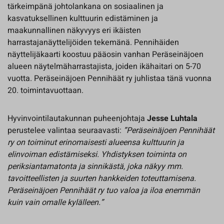
tärkeimpänä johtolankana on sosiaalinen ja
kasvatuksellinen kulttuurin edistäminen ja
maakunnallinen näkyvyys eri ikäisten
harrastajanäyttelijöiden tekemänä. Pennihäiden
näyttelijäkaarti koostuu pääosin vanhan Peräseinäjoen
alueen näytelmäharrastajista, joiden ikähaitari on 5-70
vuotta. Peräseinäjoen Pennihäät ry juhlistaa tänä vuonna
20. toimintavuottaan.
Hyvinvointilautakunnan puheenjohtaja
Jesse Luhtala
perustelee valintaa seuraavasti:
”Peräseinäjoen Pennihäät
ry on toiminut erinomaisesti alueensa kulttuurin ja
elinvoiman edistämiseksi. Yhdistyksen toiminta on
periksiantamatonta ja sinnikästä, joka näkyy mm.
tavoitteellisten ja suurten hankkeiden toteuttamisena.
Peräseinäjoen Pennihäät ry tuo valoa ja iloa enemmän
kuin vain omalle kylälleen.”