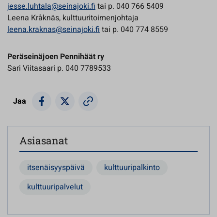
jesse.luhtala@seinajoki.fi
tai p. 040 766 5409
Leena Kråknäs, kulttuuritoimenjohtaja
leena.kraknas@seinajoki.fi
tai p. 040 774 8559
Peräseinäjoen Pennihäät ry
Sari Viitasaari p. 040 7789533
Jaa
Asiasanat
itsenäisyyspäivä
kulttuuripalkinto
kulttuuripalvelut