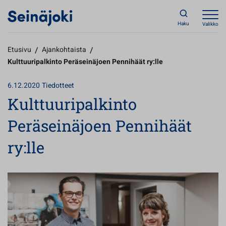
Haku
Valikko
Etusivu
/
Ajankohtaista
/
Kulttuuripalkinto Peräseinäjoen Pennihäät ry:lle
6.12.2020
Tiedotteet
Kulttuuripalkinto
Peräseinäjoen Pennihäät
ry:lle