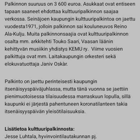
Palkinnon suuruus on 3 600 euroa. Asukkaat ovat entiseen
tapaan saaneet ehdottaa kulttuuripalkinnon saajaa
verkossa. Seinäjoen kaupungin kulttuuripalkintoa on jaettu
vuodesta1971, jolloin palkinnon sai kouluneuvos Reino
Ala-Kulju. Muita palkinnonsaajia ovat kulttuuripalkinnon
osalta mm. arkkitehti Touko Saari, Vaasan läänin
kehittyvän musiikin yhdistys KEMU ry. Viime vuosien
palkittuja ovat mm. Laitakaupungin orkesteri sekä
elokuvatuottaja Janiv Oskàr.
Palkinto on jaettu perinteisesti kaupungin
itsenäisyyspäiväjuhlassa, mutta tänä vuonna se jaettiin
pienimuotoisessa tilaisuudessa marraskuun lopulla, sillä
kaupunki ei järjestä pahentuneen koronatilanteen takia
itsenäisyyspäivän yleisötilaisuuksia.
Lisätietoa kulttuuripalkinnosta:
Jesse Luhtala, hyvinvointilautakunnan pj.