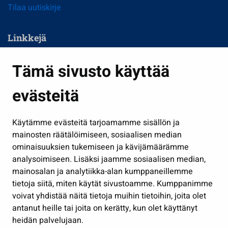
Tilaa uutiskirje
Linkkejä
Asuminen ja ympäristö
Tämä sivusto käyttää
Kasvatus ja opetus
evästeitä
Kulttuuri ja liikunta
Hallinto
Käytämme evästeitä tarjoamamme sisällön ja
Työ ja yrittäminen
mainosten räätälöimiseen, sosiaalisen median
Osallistu ja asioi
ominaisuuksien tukemiseen ja kävijämäärämme
analysoimiseen. Lisäksi jaamme sosiaalisen median,
Näytä omat evästeasetukseni
mainosalan ja analytiikka-alan kumppaneillemme
tietoja siitä, miten käytät sivustoamme. Kumppanimme
Seuraa meitä
voivat yhdistää näitä tietoja muihin tietoihin, joita olet
antanut heille tai joita on kerätty, kun olet käyttänyt
heidän palvelujaan.