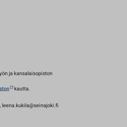
työn ja kansalaisopiston
ston
kautta.
, leena.kukila@seinajoki.fi