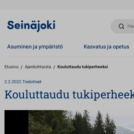
Hae sivust
Asuminen ja ympäristö
Kasvatus ja opetus
Etusivu
/
Ajankohtaista
/
Kouluttaudu tukiperheeksi
2.2.2022
Tiedotteet
Kouluttaudu tukiperhee