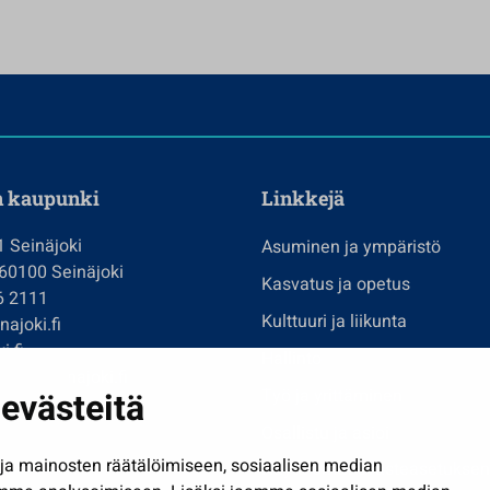
n kaupunki
Linkkejä
1 Seinäjoki
Asuminen ja ympäristö
 60100 Seinäjoki
Kasvatus ja opetus
6 2111
Kulttuuri ja liikunta
ajoki.fi
i.fi
Hallinto
imi@seinajoki.fi
evästeitä
Työ ja yrittäminen
je
Osallistu ja asioi
a mainosten räätälöimiseen, sosiaalisen median
Näytä omat evästeasetuksen