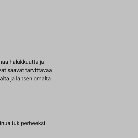
maa halukkuutta ja
vat saavat tarvittavaa
alta ja lapsen omalta
sinua tukiperheeksi