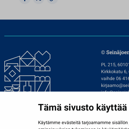
© Seinäjoe
PL 215, 6010
Kirkkokatu 6,
vaihde 06 41
kirjaamo@sein
info@seinajok
etunimi.sukun
Tämä sivusto käyttää 
Tilaa uutiskir
Käytämme evästeitä tarjoamamme sisällön j