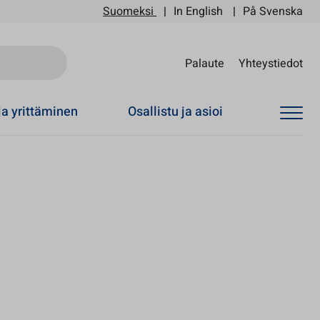
Suomeksi
In English
På Svenska
Sii
Palaute
Yhteystiedot
ja yrittäminen
Osallistu ja asioi