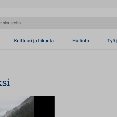
olta
Kulttuuri ja liikunta
Hallinto
Työ 
ksi