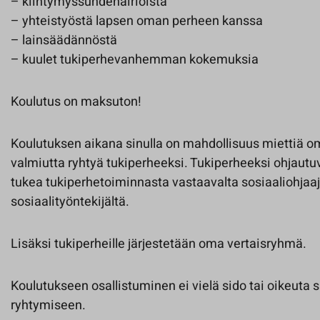
– kiintymyssuhdehäiriöistä
– yhteistyöstä lapsen oman perheen kanssa
– lainsäädännöstä
– kuulet tukiperhevanhemman kokemuksia
Koulutus on maksuton!
Koulutuksen aikana sinulla on mahdollisuus miettiä o
valmiutta ryhtyä tukiperheeksi. Tukiperheeksi ohjautu
tukea tukiperhetoiminnasta vastaavalta sosiaaliohjaaj
sosiaalityöntekijältä.
Lisäksi tukiperheille järjestetään oma vertaisryhmä.
Koulutukseen osallistuminen ei vielä sido tai oikeuta 
ryhtymiseen.