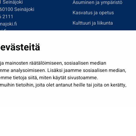
1 Seinäjoki
Asuminen ja ympäristö
 60100 Seinäjoki
Kasvatus ja opetus
6 2111
Kulttuuri ja liikunta
ajoki.fi
i.fi
Hallinto
imi@seinajoki.fi
evästeitä
Työ ja yrittäminen
je
Osallistu ja asioi
a mainosten räätälöimiseen, sosiaalisen median
Näytä omat evästeasetuksen
mme analysoimiseen. Lisäksi jaamme sosiaalisen median,
mme tietoja siitä, miten käytät sivustoamme.
in tietoihin, joita olet antanut heille tai joita on kerätty,
Saavutettavuusseloste
| © Seinäjoki 2026