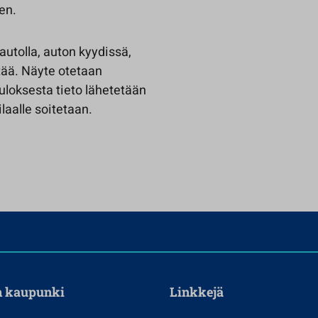
en.
utolla, auton kyydissä,
ttää. Näyte otetaan
uloksesta tieto lähetetään
ilaalle soitetaan.
n kaupunki
Linkkejä