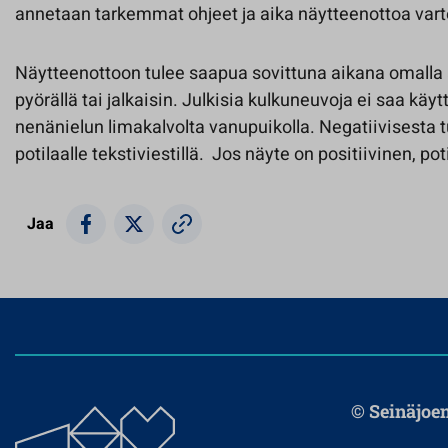
annetaan tarkemmat ohjeet ja aika näytteenottoa vart
Näytteenottoon tulee saapua sovittuna aikana omalla a
pyörällä tai jalkaisin. Julkisia kulkuneuvoja ei saa käy
nenänielun limakalvolta vanupuikolla. Negatiivisesta t
potilaalle tekstiviestillä. Jos näyte on positiivinen, pot
Jaa
© Seinäjoe