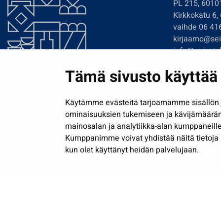
PL 215, 6010
Kirkkokatu 6,
vaihde 06 41
kirjaamo@sein
info@seinajok
etunimi.sukun
Tämä sivusto käyttää 
Tilaa uutiskir
Käytämme evästeitä tarjoamamme sisällön j
ominaisuuksien tukemiseen ja kävijämäärä
mainosalan ja analytiikka-alan kumppaneille
Kumppanimme voivat yhdistää näitä tietoja muih
kun olet käyttänyt heidän palvelujaan.