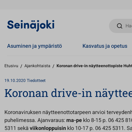
Hae sivust
Asuminen ja ympäristö
Kasvatus ja opetus
Etusivu
/
Ajankohtaista
/
Koronan drive-in näytteenottopiste Huh
19.10.2020
Tiedotteet
Koronan drive-in näyttee
Koronaviruksen näytteenottotarpeen arvioi terveyden
puhelimessa. Ajanvaraus:
ma-pe
klo 8-15 p. 06 425 81
5311 sekä
viikonloppuisin
klo 10-17 p. 06 425 5311.