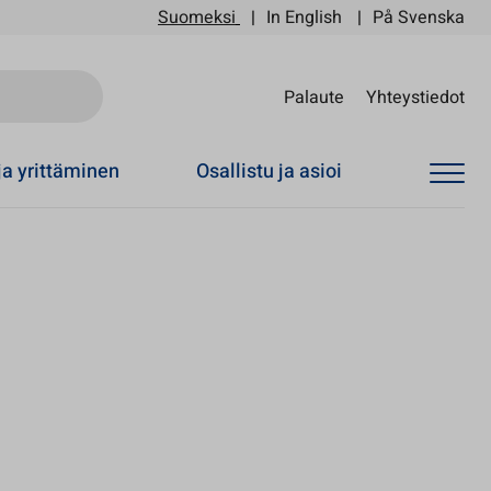
Suomeksi
In English
På Svenska
Sii
Palaute
Yhteystiedot
ja yrittäminen
Osallistu ja asioi