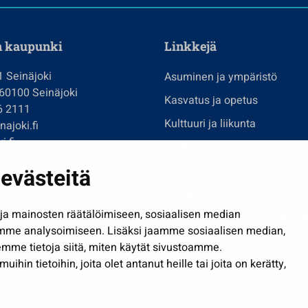
n kaupunki
Linkkejä
1 Seinäjoki
Asuminen ja ympäristö
 60100 Seinäjoki
Kasvatus ja opetus
6 2111
Kulttuuri ja liikunta
ajoki.fi
i.fi
Hallinto
imi@seinajoki.fi
evästeitä
Työ ja yrittäminen
je
Osallistu ja asioi
a mainosten räätälöimiseen, sosiaalisen median
Näytä omat evästeasetuksen
mme analysoimiseen. Lisäksi jaamme sosiaalisen median,
mme tietoja siitä, miten käytät sivustoamme.
in tietoihin, joita olet antanut heille tai joita on kerätty,
Saavutettavuusseloste
| © Seinäjoki 2026