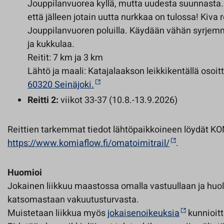
Jouppilanvuorea kyllä, mutta uudesta suunnasta
että jälleen jotain uutta nurkkaa on tulossa! Kiva re
Jouppilanvuoren poluilla. Käydään vähän syrjemmäs
ja kukkulaa.
Reitit: 7 km ja 3 km
Lähtö ja maali: Katajalaakson leikkikentällä osoi
60320 Seinäjoki.
Reitti 2:
viikot 33-37 (10.8.-13.9.2026)
Reittien tarkemmat tiedot lähtöpaikkoineen löydät KO
https://www.komiaflow.fi/omatoimitrail/
.
Huomioi
Jokainen liikkuu maastossa omalla vastuullaan ja huole
katsomastaan vakuutusturvasta.
Muistetaan liikkua myös
jokaisenoikeuksia
kunnioit