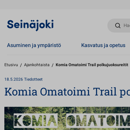
Hae sivust
Asuminen ja ympäristö
Kasvatus ja opetus
Etusivu
/
Ajankohtaista
/
Komia Omatoimi Trail polkujuoksureitit
18.5.2026
Tiedotteet
Komia Omatoimi Trail po