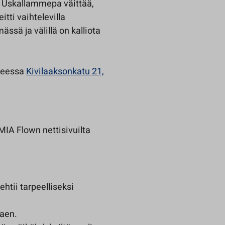
. Uskallammepa väittää,
itti vaihtelevilla
sä ja välillä on kalliota
tteessa
Kivilaaksonkatu 21,
MIA Flown nettisivuilta
htii tarpeelliseksi
taen.