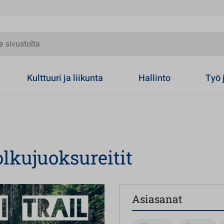
olta
Kulttuuri ja liikunta
Hallinto
Työ 
lkujuoksureitit
Asiasanat