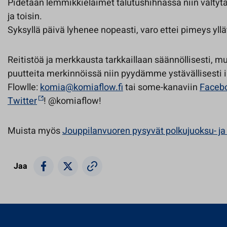
Pidetään lemmikkieläimet talutushihnassa niin vältytä
ja toisin.
Syksyllä päivä lyhenee nopeasti, varo ettei pimeys yll
Reitistöä ja merkkausta tarkkaillaan säännöllisesti, 
puutteita merkinnöissä niin pyydämme ystävällisest
Flowlle:
komia@komiaflow.fi
tai some-kanaviin
Faceb
Twitter
! @komiaflow!
Muista myös
Jouppilanvuoren pysyvät polkujuoksu- ja
Jaa