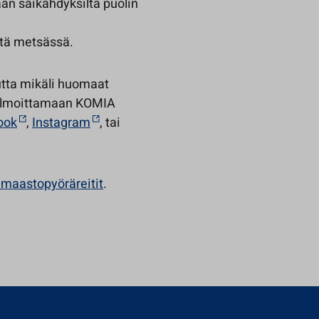
än säikähdyksiltä puolin
ätä metsässä.
mutta mikäli huomaat
i ilmoittamaan KOMIA
ook
,
Instagram
, tai
 maastopyöräreitit
.