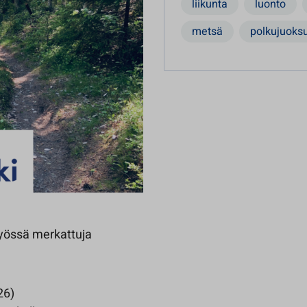
liikunta
luonto
metsä
polkujuoks
työssä merkattuja
26)