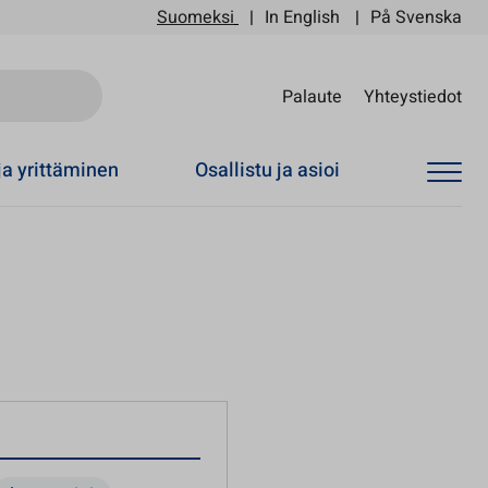
Suomeksi
In English
På Svenska
Sii
Palaute
Yhteystiedot
ja yrittäminen
Osallistu ja asioi