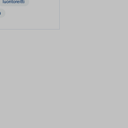
luontoreitti
u