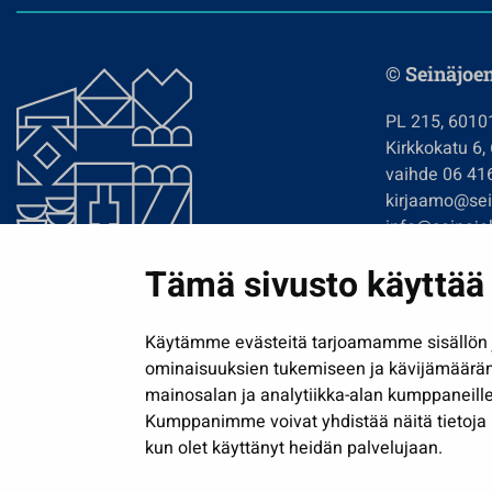
© Seinäjoe
PL 215, 6010
Kirkkokatu 6,
vaihde 06 41
kirjaamo@sein
info@seinajok
etunimi.sukun
Tämä sivusto käyttää 
Tilaa uutiskir
Käytämme evästeitä tarjoamamme sisällön j
ominaisuuksien tukemiseen ja kävijämäärä
mainosalan ja analytiikka-alan kumppaneille
Kumppanimme voivat yhdistää näitä tietoja muih
kun olet käyttänyt heidän palvelujaan.