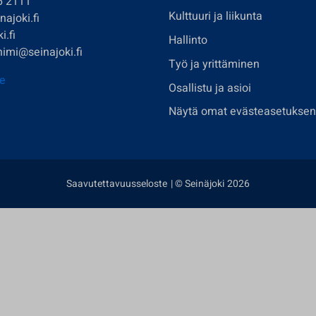
6 2111
Kulttuuri ja liikunta
ajoki.fi
i.fi
Hallinto
imi@seinajoki.fi
Työ ja yrittäminen
je
Osallistu ja asioi
Näytä omat evästeasetuksen
Saavutettavuusseloste
| © Seinäjoki 2026