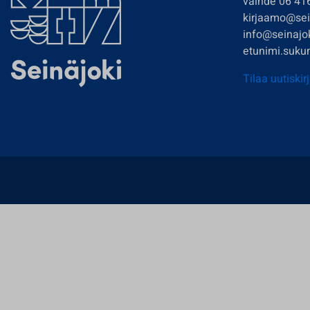
vaihde 06 41
kirjaamo@sein
info@seinajok
etunimi.sukun
Tilaa uutiskir