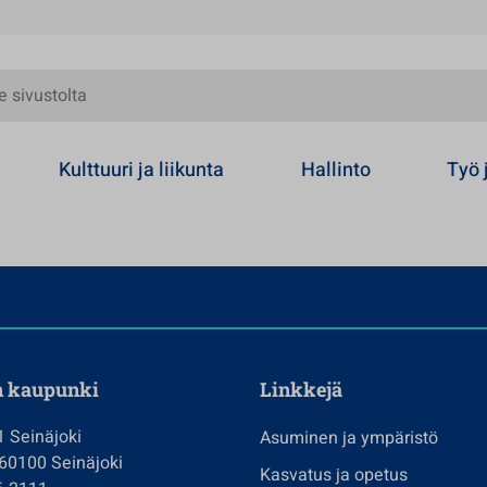
olta
Kulttuuri ja liikunta
Hallinto
Työ 
n kaupunki
Linkkejä
1 Seinäjoki
Asuminen ja ympäristö
 60100 Seinäjoki
Kasvatus ja opetus