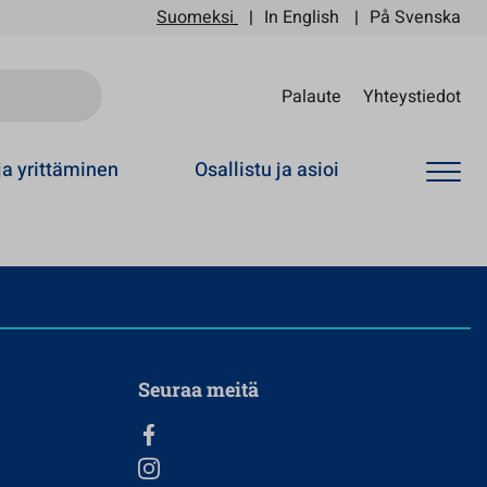
Suomeksi
In English
På Svenska
Sii
Palaute
Yhteystiedot
ja yrittäminen
Osallistu ja asioi
Seuraa meitä