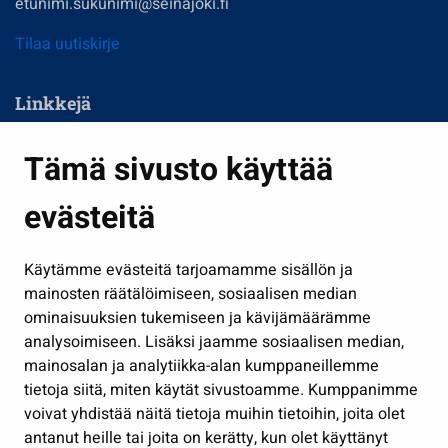
etunimi.sukunimi@seinajoki.fi
Tilaa uutiskirje
Linkkejä
Asuminen ja ympäristö
Tämä sivusto käyttää
Kasvatus ja opetus
evästeitä
Kulttuuri ja liikunta
Hallinto
Käytämme evästeitä tarjoamamme sisällön ja
Työ ja yrittäminen
mainosten räätälöimiseen, sosiaalisen median
Osallistu ja asioi
ominaisuuksien tukemiseen ja kävijämäärämme
analysoimiseen. Lisäksi jaamme sosiaalisen median,
Näytä omat evästeasetukseni
mainosalan ja analytiikka-alan kumppaneillemme
tietoja siitä, miten käytät sivustoamme. Kumppanimme
Seuraa meitä
voivat yhdistää näitä tietoja muihin tietoihin, joita olet
antanut heille tai joita on kerätty, kun olet käyttänyt