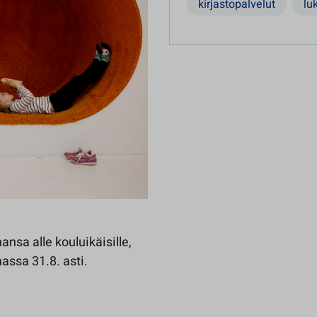
kirjastopalvelut
lu
sa alle kouluikäisille,
massa 31.8. asti.