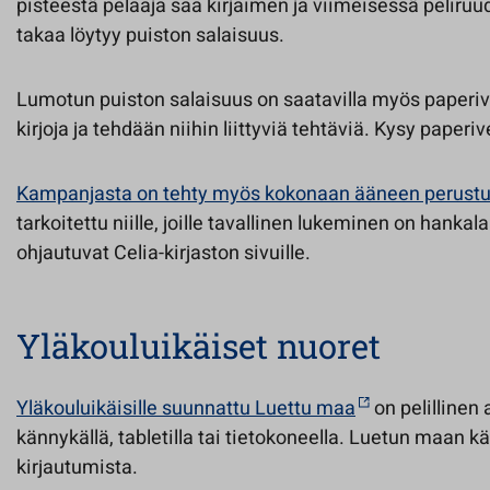
pisteestä pelaaja saa kirjaimen ja viimeisessä peliruu
takaa löytyy puiston salaisuus.
Lumotun puiston salaisuus on saatavilla myös paperiv
kirjoja ja tehdään niihin liittyviä tehtäviä. Kysy paperiv
Kampanjasta on tehty myös kokonaan ääneen perustu
tarkoitettu niille, joille tavallinen lukeminen on hankal
ohjautuvat Celia-kirjaston sivuille.
Yläkouluikäiset nuoret
Yläkouluikäisille suunnattu Luettu maa
on pelillinen 
kännykällä, tabletilla tai tietokoneella. Luetun maan kä
kirjautumista.