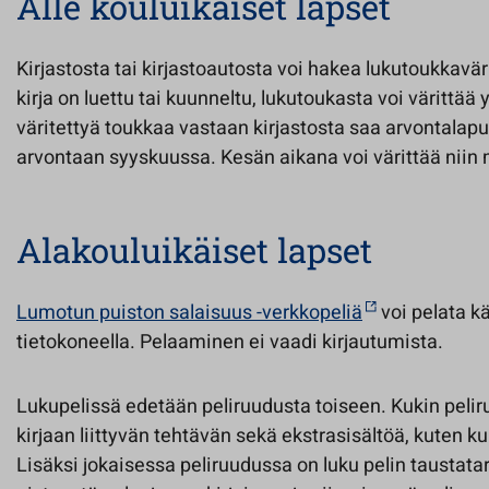
Alle kouluikäiset lapset
Kirjastosta tai kirjastoautosta voi hakea lukutoukkavä
kirja on luettu tai kuunneltu, lukutoukasta voi värittä
väritettyä toukkaa vastaan kirjastosta saa arvontalapun, 
arvontaan syyskuussa. Kesän aikana voi värittää niin 
Alakouluikäiset lapset
Lumotun puiston salaisuus -verkkopeliä
voi pelata kä
tietokoneella. Pelaaminen ei vaadi kirjautumista.
Lukupelissä edetään peliruudusta toiseen. Kukin peliru
kirjaan liittyvän tehtävän sekä ekstrasisältöä, kuten k
Lisäksi jokaisessa peliruudussa on luku pelin taustata