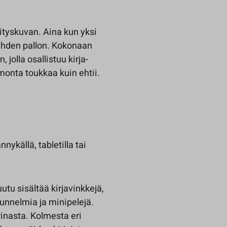
rityskuvan. Aina kun yksi
ä yhden pallon. Kokonaan
jolla osallistuu kirja-
monta toukkaa kuin ehtii.
nnykällä, tabletilla tai
utu sisältää kirjavinkkejä,
uunnelmia ja minipelejä.
rinasta. Kolmesta eri