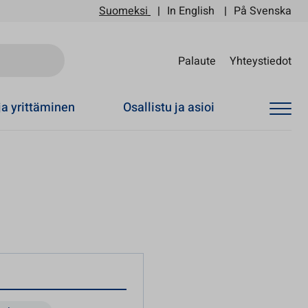
Suomeksi
In English
På Svenska
Sii
Palaute
Yhteystiedot
ja yrittäminen
Osallistu ja asioi