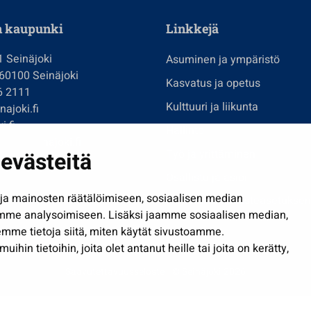
n kaupunki
Linkkejä
1 Seinäjoki
Asuminen ja ympäristö
 60100 Seinäjoki
Kasvatus ja opetus
6 2111
Kulttuuri ja liikunta
ajoki.fi
i.fi
Hallinto
imi@seinajoki.fi
evästeitä
Työ ja yrittäminen
je
Osallistu ja asioi
a mainosten räätälöimiseen, sosiaalisen median
Näytä omat evästeasetuksen
mme analysoimiseen. Lisäksi jaamme sosiaalisen median,
mme tietoja siitä, miten käytät sivustoamme.
in tietoihin, joita olet antanut heille tai joita on kerätty,
Saavutettavuusseloste
| © Seinäjoki 2026