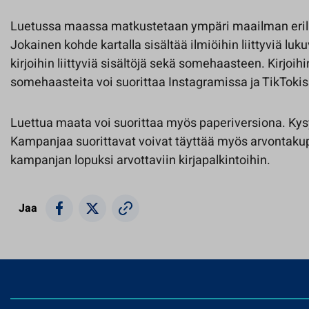
Luetussa maassa matkustetaan ympäri maailman erila
Jokainen kohde kartalla sisältää ilmiöihin liittyviä luk
kirjoihin liittyviä sisältöjä sekä somehaasteen. Kirjoihi
somehaasteita voi suorittaa Instagramissa ja TikTokis
Luettua maata voi suorittaa myös paperiversiona. Kysy
Kampanjaa suorittavat voivat täyttää myös arvontakupo
kampanjan lopuksi arvottaviin kirjapalkintoihin.
Jaa