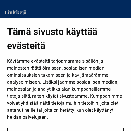
Linkkejä
Asuminen ja ympäristö
Tämä sivusto käyttää
Kasvatus ja opetus
evästeitä
Kulttuuri ja liikunta
Hallinto
Käytämme evästeitä tarjoamamme sisällön ja
Työ ja yrittäminen
mainosten räätälöimiseen, sosiaalisen median
Osallistu ja asioi
ominaisuuksien tukemiseen ja kävijämäärämme
analysoimiseen. Lisäksi jaamme sosiaalisen median,
Näytä omat evästeasetukseni
mainosalan ja analytiikka-alan kumppaneillemme
tietoja siitä, miten käytät sivustoamme. Kumppanimme
Seuraa meitä
voivat yhdistää näitä tietoja muihin tietoihin, joita olet
antanut heille tai joita on kerätty, kun olet käyttänyt
heidän palvelujaan.