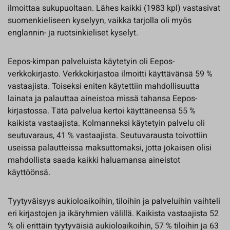
ilmoittaa sukupuoltaan. Lähes kaikki (1983 kpl) vastasivat
suomenkieliseen kyselyyn, vaikka tarjolla oli myös
englannin- ja ruotsinkieliset kyselyt.
Eepos-kimpan palveluista käytetyin oli Eepos-
verkkokirjasto. Verkkokirjastoa ilmoitti käyttävänsä 59 %
vastaajista. Toiseksi eniten käytettiin mahdollisuutta
lainata ja palauttaa aineistoa missä tahansa Eepos-
kirjastossa. Tätä palvelua kertoi käyttäneensä 55 %
kaikista vastaajista. Kolmanneksi käytetyin palvelu oli
seutuvaraus, 41 % vastaajista. Seutuvarausta toivottiin
useissa palautteissa maksuttomaksi, jotta jokaisen olisi
mahdollista saada kaikki haluamansa aineistot
käyttöönsä.
Tyytyväisyys aukioloaikoihin, tiloihin ja palveluihin vaihteli
eri kirjastojen ja ikäryhmien välillä. Kaikista vastaajista 52
% oli erittäin tyytyväisiä aukioloaikoihin, 57 % tiloihin ja 63