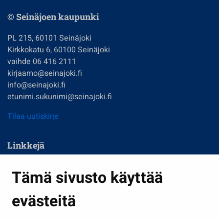
© Seinäjoen kaupunki
PL 215, 60101 Seinäjoki
Kirkkokatu 6, 60100 Seinäjoki
vaihde 06 416 2111
kirjaamo@seinajoki.fi
info@seinajoki.fi
etunimi.sukunimi@seinajoki.fi
Tilaa uutiskirje
Linkkejä
Asuminen ja ympäristö
Tämä sivusto käyttää
Kasvatus ja opetus
evästeitä
Kulttuuri ja liikunta
Hallinto