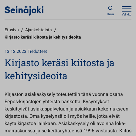
Haku
Valikko
Etusivu
/
Ajankohtaista
/
Kirjasto keräsi kiitosta ja kehitysideoita
13.12.2023
Tiedotteet
Kirjasto keräsi kiitosta ja
kehitysideoita
Kirjaston asiakaskysely toteutettiin tänä vuonna osana
Eepos-kirjastojen yhteistä hanketta. Kysymykset
keskittyivät asiakaspalveluun ja asiakkaan kokemukseen
kirjastosta. Oma kyselynsä oli myös heille, jotka eivät
käytä kirjastoa lainkaan. Asiakaskysely oli avoinna loka-
marraskuussa ja se keräsi yhteensä 1996 vastausta. Kiitos