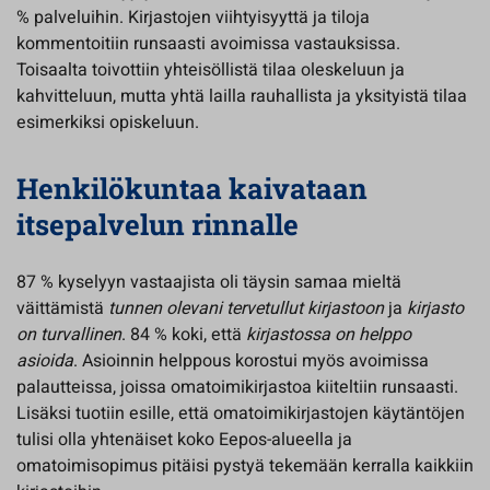
% palveluihin. Kirjastojen viihtyisyyttä ja tiloja
kommentoitiin runsaasti avoimissa vastauksissa.
Toisaalta toivottiin yhteisöllistä tilaa oleskeluun ja
kahvitteluun, mutta yhtä lailla rauhallista ja yksityistä tilaa
esimerkiksi opiskeluun.
Henkilökuntaa kaivataan
itsepalvelun rinnalle
87 % kyselyyn vastaajista oli täysin samaa mieltä
väittämistä
tunnen olevani tervetullut kirjastoon
ja
kirjasto
on turvallinen
. 84 % koki, että
kirjastossa on helppo
asioida
. Asioinnin helppous korostui myös avoimissa
palautteissa, joissa omatoimikirjastoa kiiteltiin runsaasti.
Lisäksi tuotiin esille, että omatoimikirjastojen käytäntöjen
tulisi olla yhtenäiset koko Eepos-alueella ja
omatoimisopimus pitäisi pystyä tekemään kerralla kaikkiin