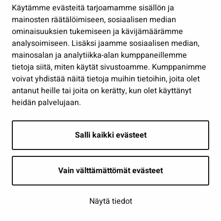
Käytämme evästeitä tarjoamamme sisällön ja
Työ ja yrittäminen
mainosten räätälöimiseen, sosiaalisen median
Osallistu ja asioi
ominaisuuksien tukemiseen ja kävijämäärämme
analysoimiseen. Lisäksi jaamme sosiaalisen median,
Näytä omat evästeasetukseni
mainosalan ja analytiikka-alan kumppaneillemme
tietoja siitä, miten käytät sivustoamme. Kumppanimme
Seuraa meitä
voivat yhdistää näitä tietoja muihin tietoihin, joita olet
antanut heille tai joita on kerätty, kun olet käyttänyt
heidän palvelujaan.
Salli kaikki evästeet
Vain välttämättömät evästeet
Näytä tiedot
Saavutettavuusseloste
| © Seinäjoki 2026