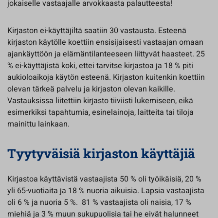
jokaiselle vastaajalle arvokkaasta palautteesta!
Kirjaston ei-käyttäjiltä saatiin 30 vastausta. Esteenä
kirjaston käytölle koettiin ensisijaisesti vastaajan omaan
ajankäyttöön ja elämäntilanteeseen liittyvät haasteet. 25
% ei-käyttäjistä koki, ettei tarvitse kirjastoa ja 18 % piti
aukioloaikoja käytön esteenä. Kirjaston kuitenkin koettiin
olevan tärkeä palvelu ja kirjaston olevan kaikille.
Vastauksissa liitettiin kirjasto tiiviisti lukemiseen, eikä
esimerkiksi tapahtumia, esinelainoja, laitteita tai tiloja
mainittu lainkaan.
Tyytyväisiä kirjaston käyttäjiä
Kirjastoa käyttävistä vastaajista 50 % oli työikäisiä, 20 %
yli 65-vuotiaita ja 18 % nuoria aikuisia. Lapsia vastaajista
oli 6 % ja nuoria 5 %. 81 % vastaajista oli naisia, 17 %
miehiä ja 3 % muun sukupuolisia tai he eivät halunneet