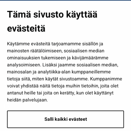
Asuminen ja ympäristö
Tämä sivusto käyttää
Kasvatus ja opetus
evästeitä
Kulttuuri ja liikunta
Hallinto
Käytämme evästeitä tarjoamamme sisällön ja
Työ ja yrittäminen
mainosten räätälöimiseen, sosiaalisen median
Osallistu ja asioi
ominaisuuksien tukemiseen ja kävijämäärämme
analysoimiseen. Lisäksi jaamme sosiaalisen median,
Näytä omat evästeasetukseni
mainosalan ja analytiikka-alan kumppaneillemme
tietoja siitä, miten käytät sivustoamme. Kumppanimme
Seuraa meitä
voivat yhdistää näitä tietoja muihin tietoihin, joita olet
antanut heille tai joita on kerätty, kun olet käyttänyt
heidän palvelujaan.
Salli kaikki evästeet