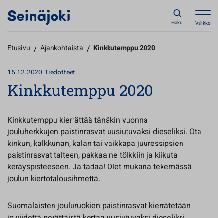
Haku
Valikko
Etusivu
/
Ajankohtaista
/
Kinkkutemppu 2020
15.12.2020
Tiedotteet
Kinkkutemppu 2020
Kinkkutemppu kierrättää tänäkin vuonna
jouluherkkujen paistinrasvat uusiutuvaksi dieseliksi. Ota
kinkun, kalkkunan, kalan tai vaikkapa juuressipsien
paistinrasvat talteen, pakkaa ne tölkkiin ja kiikuta
keräyspisteeseen. Ja tadaa! Olet mukana tekemässä
joulun kiertotalousihmettä.
Suomalaisten jouluruokien paistinrasvat kierrätetään
jo viidettä perättäistä kertaa uusiutuvaksi dieseliksi.