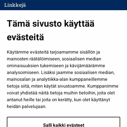
Linkkejä
Asuminen ja ympäristö
Tämä sivusto käyttää
Kasvatus ja opetus
evästeitä
Kulttuuri ja liikunta
Hallinto
Käytämme evästeitä tarjoamamme sisällön ja
Työ ja yrittäminen
mainosten räätälöimiseen, sosiaalisen median
Osallistu ja asioi
ominaisuuksien tukemiseen ja kävijämäärämme
analysoimiseen. Lisäksi jaamme sosiaalisen median,
Näytä omat evästeasetukseni
mainosalan ja analytiikka-alan kumppaneillemme
tietoja siitä, miten käytät sivustoamme. Kumppanimme
Seuraa meitä
voivat yhdistää näitä tietoja muihin tietoihin, joita olet
antanut heille tai joita on kerätty, kun olet käyttänyt
heidän palvelujaan.
Salli kaikki evästeet