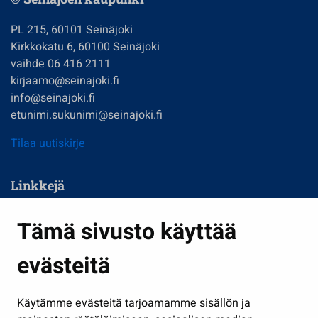
PL 215, 60101 Seinäjoki
Kirkkokatu 6, 60100 Seinäjoki
vaihde 06 416 2111
kirjaamo@seinajoki.fi
info@seinajoki.fi
etunimi.sukunimi@seinajoki.fi
Tilaa uutiskirje
Linkkejä
Asuminen ja ympäristö
Tämä sivusto käyttää
Kasvatus ja opetus
evästeitä
Kulttuuri ja liikunta
Hallinto
Käytämme evästeitä tarjoamamme sisällön ja
Työ ja yrittäminen