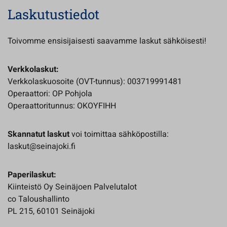
Laskutustiedot
Toivomme ensisijaisesti saavamme laskut sähköisesti!
Verkkolaskut:
Verkkolaskuosoite (OVT-tunnus): 003719991481
Operaattori: OP Pohjola
Operaattoritunnus: OKOYFIHH
Skannatut laskut
voi toimittaa sähköpostilla:
laskut@seinajoki.fi
Paperilaskut:
Kiinteistö Oy Seinäjoen Palvelutalot
co Taloushallinto
PL 215, 60101 Seinäjoki