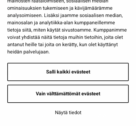
mainosten räätälöimiseen, sosiaalisen median
ominaisuuksien tukemiseen ja kävijämäärämme
Osallistu ja asioi
analysoimiseen. Lisäksi jaamme sosiaalisen median,
Näytä omat evästeasetukseni
mainosalan ja analytiikka-alan kumppaneillemme
tietoja siitä, miten käytät sivustoamme. Kumppanimme
Seuraa meitä
voivat yhdistää näitä tietoja muihin tietoihin, joita olet
antanut heille tai joita on kerätty, kun olet käyttänyt
heidän palvelujaan.
Salli kaikki evästeet
Vain välttämättömät evästeet
Näytä tiedot
Saavutettavuusseloste
| © Seinäjoki 2026