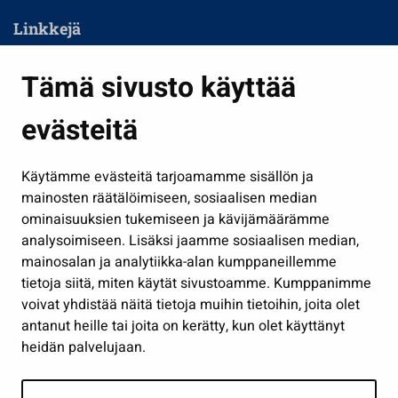
Linkkejä
Asuminen ja ympäristö
Tämä sivusto käyttää
Kasvatus ja opetus
evästeitä
Kulttuuri ja liikunta
Hallinto
Käytämme evästeitä tarjoamamme sisällön ja
Työ ja yrittäminen
mainosten räätälöimiseen, sosiaalisen median
Osallistu ja asioi
ominaisuuksien tukemiseen ja kävijämäärämme
analysoimiseen. Lisäksi jaamme sosiaalisen median,
Näytä omat evästeasetukseni
mainosalan ja analytiikka-alan kumppaneillemme
tietoja siitä, miten käytät sivustoamme. Kumppanimme
Seuraa meitä
voivat yhdistää näitä tietoja muihin tietoihin, joita olet
antanut heille tai joita on kerätty, kun olet käyttänyt
heidän palvelujaan.