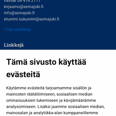
vaihde 06 416 2111
kirjaamo@seinajoki.fi
info@seinajoki.fi
etunimi.sukunimi@seinajoki.fi
Tilaa uutiskirje
Linkkejä
Asuminen ja ympäristö
Tämä sivusto käyttää
Kasvatus ja opetus
evästeitä
Kulttuuri ja liikunta
Hallinto
Käytämme evästeitä tarjoamamme sisällön ja
Työ ja yrittäminen
mainosten räätälöimiseen, sosiaalisen median
Osallistu ja asioi
ominaisuuksien tukemiseen ja kävijämäärämme
analysoimiseen. Lisäksi jaamme sosiaalisen median,
Näytä omat evästeasetukseni
mainosalan ja analytiikka-alan kumppaneillemme