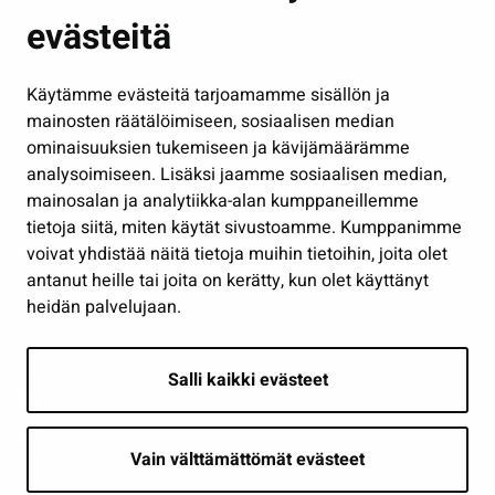
evästeitä
Kulttuuri ja liikunta
Hallinto
Käytämme evästeitä tarjoamamme sisällön ja
Työ ja yrittäminen
mainosten räätälöimiseen, sosiaalisen median
Osallistu ja asioi
ominaisuuksien tukemiseen ja kävijämäärämme
analysoimiseen. Lisäksi jaamme sosiaalisen median,
Näytä omat evästeasetukseni
mainosalan ja analytiikka-alan kumppaneillemme
tietoja siitä, miten käytät sivustoamme. Kumppanimme
Seuraa meitä
voivat yhdistää näitä tietoja muihin tietoihin, joita olet
antanut heille tai joita on kerätty, kun olet käyttänyt
heidän palvelujaan.
Salli kaikki evästeet
Vain välttämättömät evästeet