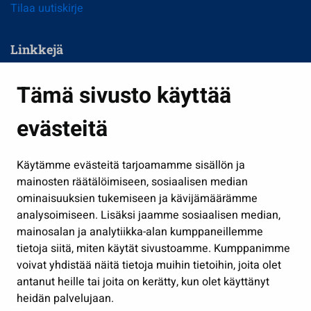
Tilaa uutiskirje
Linkkejä
Asuminen ja ympäristö
Tämä sivusto käyttää
Kasvatus ja opetus
evästeitä
Kulttuuri ja liikunta
Hallinto
Käytämme evästeitä tarjoamamme sisällön ja
Työ ja yrittäminen
mainosten räätälöimiseen, sosiaalisen median
Osallistu ja asioi
ominaisuuksien tukemiseen ja kävijämäärämme
analysoimiseen. Lisäksi jaamme sosiaalisen median,
Näytä omat evästeasetukseni
mainosalan ja analytiikka-alan kumppaneillemme
tietoja siitä, miten käytät sivustoamme. Kumppanimme
Seuraa meitä
voivat yhdistää näitä tietoja muihin tietoihin, joita olet
antanut heille tai joita on kerätty, kun olet käyttänyt
heidän palvelujaan.