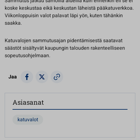
Sammutus jatkuu samoilla alueilla kuin ennenkin eli se ei
koske keskustaa eikä keskustan läheistä pääkatuverkkoa.
Viikonloppuisin valot palavat läpi yön, kuten tähänkin
saakka.
Katuvalojen sammutusajan pidentämisestä saatavat
säästöt sisältyvät kaupungin talouden rakenteelliseen
sopeutusohjelmaan.
Jaa
Asiasanat
katuvalot