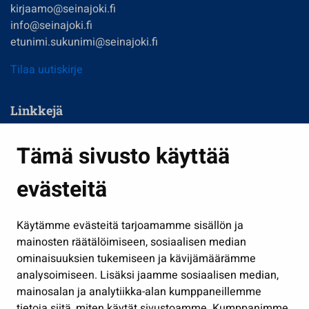
kirjaamo@seinajoki.fi
info@seinajoki.fi
etunimi.sukunimi@seinajoki.fi
Tilaa uutiskirje
Linkkejä
Asuminen ja ympäristö
Tämä sivusto käyttää
Kasvatus ja opetus
evästeitä
Kulttuuri ja liikunta
Hallinto
Käytämme evästeitä tarjoamamme sisällön ja
Työ ja yrittäminen
mainosten räätälöimiseen, sosiaalisen median
Osallistu ja asioi
ominaisuuksien tukemiseen ja kävijämäärämme
analysoimiseen. Lisäksi jaamme sosiaalisen median,
Näytä omat evästeasetukseni
mainosalan ja analytiikka-alan kumppaneillemme
tietoja siitä, miten käytät sivustoamme. Kumppanimme