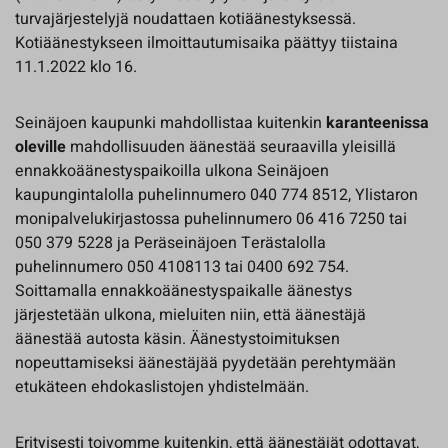
turvajärjestelyjä noudattaen kotiäänestyksessä.
Kotiäänestykseen ilmoittautumisaika päättyy tiistaina
11.1.2022 klo 16.
Seinäjoen kaupunki mahdollistaa kuitenkin
karanteenissa
oleville
mahdollisuuden äänestää seuraavilla yleisillä
ennakkoäänestyspaikoilla ulkona Seinäjoen
kaupungintalolla puhelinnumero 040 774 8512, Ylistaron
monipalvelukirjastossa puhelinnumero 06 416 7250 tai
050 379 5228 ja Peräseinäjoen Terästalolla
puhelinnumero 050 4108113 tai 0400 692 754.
Soittamalla ennakkoäänestyspaikalle äänestys
järjestetään ulkona, mieluiten niin, että äänestäjä
äänestää autosta käsin. Äänestystoimituksen
nopeuttamiseksi äänestäjää pyydetään perehtymään
etukäteen ehdokaslistojen yhdistelmään.
Erityisesti toivomme kuitenkin, että äänestäjät odottavat,