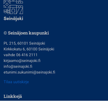
© Seinäjoen kaupunki
PL 215, 60101 Seinäjoki
Kirkkokatu 6, 60100 Seinäjoki
vaihde 06 416 2111
kirjaamo@seinajoki.fi
info@seinajoki.fi
etunimi.sukunimi@seinajoki.fi
Tilaa uutiskirje
Linkkejä
Asuminen ja ympäristö