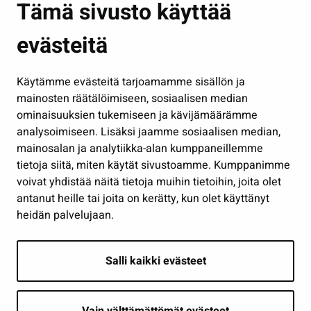
Tämä sivusto käyttää
Kasvatus ja opetus
evästeitä
Kulttuuri ja liikunta
Hallinto
Käytämme evästeitä tarjoamamme sisällön ja
Työ ja yrittäminen
mainosten räätälöimiseen, sosiaalisen median
Osallistu ja asioi
ominaisuuksien tukemiseen ja kävijämäärämme
analysoimiseen. Lisäksi jaamme sosiaalisen median,
Näytä omat evästeasetukseni
mainosalan ja analytiikka-alan kumppaneillemme
tietoja siitä, miten käytät sivustoamme. Kumppanimme
Seuraa meitä
voivat yhdistää näitä tietoja muihin tietoihin, joita olet
antanut heille tai joita on kerätty, kun olet käyttänyt
heidän palvelujaan.
Salli kaikki evästeet