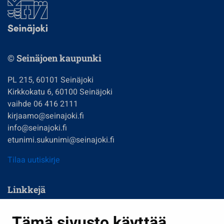
© Seinäjoen kaupunki
PL 215, 60101 Seinäjoki
Kirkkokatu 6, 60100 Seinäjoki
vaihde 06 416 2111
kirjaamo@seinajoki.fi
info@seinajoki.fi
etunimi.sukunimi@seinajoki.fi
Tilaa uutiskirje
Linkkejä
Asuminen ja ympäristö
Tämä sivusto käyttää