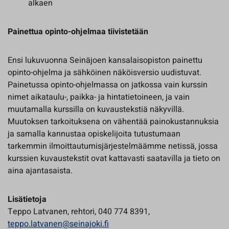
alkaen
Painettua opinto-ohjelmaa tiivistetään
Ensi lukuvuonna Seinäjoen kansalaisopiston painettu
opinto-ohjelma ja sähköinen näköisversio uudistuvat.
Painetussa opinto-ohjelmassa on jatkossa vain kurssin
nimet aikataulu-, paikka- ja hintatietoineen, ja vain
muutamalla kurssilla on kuvaustekstiä näkyvillä.
Muutoksen tarkoituksena on vähentää painokustannuksia
ja samalla kannustaa opiskelijoita tutustumaan
tarkemmin ilmoittautumisjärjestelmäämme netissä, jossa
kurssien kuvaustekstit ovat kattavasti saatavilla ja tieto on
aina ajantasaista.
Lisätietoja
Teppo Latvanen, rehtori, 040 774 8391,
teppo.latvanen@seinajoki.fi