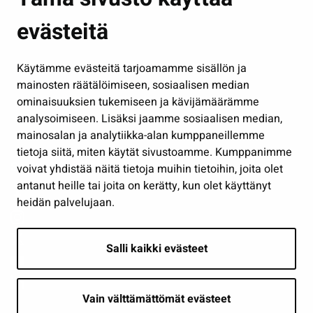
Kasvatus ja opetus
evästeitä
Kulttuuri ja liikunta
Hallinto
Käytämme evästeitä tarjoamamme sisällön ja
Työ ja yrittäminen
mainosten räätälöimiseen, sosiaalisen median
Osallistu ja asioi
ominaisuuksien tukemiseen ja kävijämäärämme
analysoimiseen. Lisäksi jaamme sosiaalisen median,
Näytä omat evästeasetukseni
mainosalan ja analytiikka-alan kumppaneillemme
tietoja siitä, miten käytät sivustoamme. Kumppanimme
Seuraa meitä
voivat yhdistää näitä tietoja muihin tietoihin, joita olet
antanut heille tai joita on kerätty, kun olet käyttänyt
heidän palvelujaan.
Salli kaikki evästeet
Vain välttämättömät evästeet