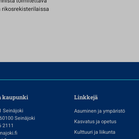
nnista toimitettava
rikosrekisterilaissa
n kaupunki
Linkkejä
1 Seinäjoki
Asuminen ja ympäristö
 60100 Seinäjoki
Kasvatus ja opetus
6 2111
Kulttuuri ja liikunta
ajoki.fi