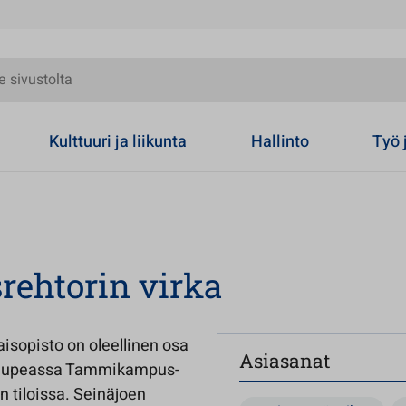
olta
Kulttuuri ja liikunta
Hallinto
Työ 
rehtorin virka
isopisto on oleellinen osa
Asiasanat
ä upeassa Tammikampus-
n tiloissa. Seinäjoen