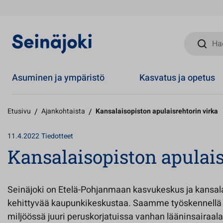
Hae sivust
Asuminen ja ympäristö
Kasvatus ja opetus
Etusivu
/
Ajankohtaista
/
Kansalaisopiston apulaisrehtorin virka
11.4.2022
Tiedotteet
Kansalaisopiston apulais
Seinäjoki on Etelä-Pohjanmaan kasvukeskus ja kansala
kehittyvää kaupunkikeskustaa. Saamme työskennell
miljöössä juuri peruskorjatuissa vanhan lääninsairaala