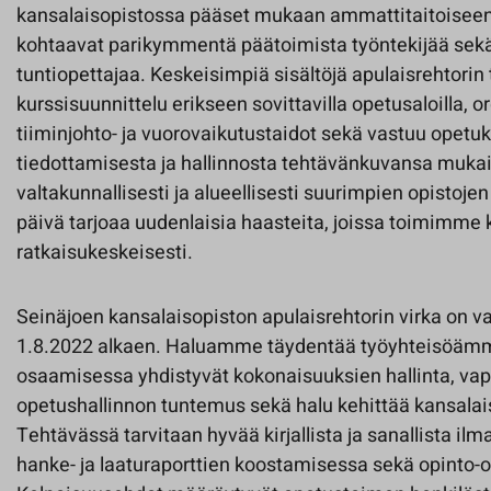
kansalaisopistossa pääset mukaan ammattitaitoiseen
kohtaavat parikymmentä päätoimista työntekijää sekä
tuntiopettajaa. Keskeisimpiä sisältöjä apulaisrehtorin
kurssisuunnittelu erikseen sovittavilla opetusaloilla, o
tiiminjohto- ja vuorovaikutustaidot sekä vastuu opetuk
tiedottamisesta ja hallinnosta tehtävänkuvansa muka
valtakunnallisesti ja alueellisesti suurimpien opistoje
päivä tarjoaa uudenlaisia haasteita, joissa toimimme k
ratkaisukeskeisesti.
Seinäjoen kansalaisopiston apulaisrehtorin virka on v
1.8.2022 alkaen. Haluamme täydentää työyhteisöämme
osaamisessa yhdistyvät kokonaisuuksien hallinta, vap
opetushallinnon tuntemus sekä halu kehittää kansalai
Tehtävässä tarvitaan hyvää kirjallista ja sanallista il
hanke- ja laaturaporttien koostamisessa sekä opinto