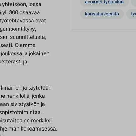
avoimet työpaikat
 yhteisöön, jossa
 yli 300 osaavaa
kansalaisopisto
ty
 työtehtävässä ovat
rganisointikyky,
sen suunnittelusta,
isesti. Olemme
n joukossa ja jokainen
etterästi ja
akinainen ja täytetään
 henkilöllä, jonka
aan sivistystyön ja
sopistotoimintaa.
maisutaitoa esimerkiksi
-ohjelman kokoamisessa.