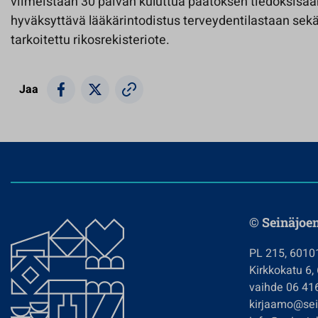
viimeistään 30 päivän kuluttua päätöksen tiedoksisaa
hyväksyttävä lääkärintodistus terveydentilastaan sekä 
tarkoitettu rikosrekisteriote.
Jaa
© Seinäjoe
PL 215, 6010
Kirkkokatu 6,
vaihde 06 41
kirjaamo@sein