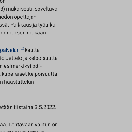
tön
) mukaisesti: soveltuva
uodon opettajan
ssä. Palkkaus ja työaika
osopimuksen mukaan.
-palvelun
kautta
luettelo ja kelpoisuutta
n esimerkiksi pdf-
Alkuperäiset kelpoisuutta
en haastattelun
etään tiistaina 3.5.2022.
aa. Tehtävään valitun on