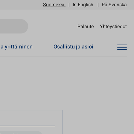
Suomeksi
In English
På Svenska
Sii
Palaute
Yhteystiedot
ja yrittäminen
Osallistu ja asioi