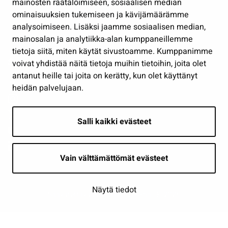
mainosten räätälöimiseen, sosiaalisen median
Osallistu ja asioi
ominaisuuksien tukemiseen ja kävijämäärämme
analysoimiseen. Lisäksi jaamme sosiaalisen median,
Näytä omat evästeasetukseni
mainosalan ja analytiikka-alan kumppaneillemme
tietoja siitä, miten käytät sivustoamme. Kumppanimme
Seuraa meitä
voivat yhdistää näitä tietoja muihin tietoihin, joita olet
antanut heille tai joita on kerätty, kun olet käyttänyt
heidän palvelujaan.
Salli kaikki evästeet
Vain välttämättömät evästeet
Näytä tiedot
Saavutettavuusseloste
| © Seinäjoki 2026