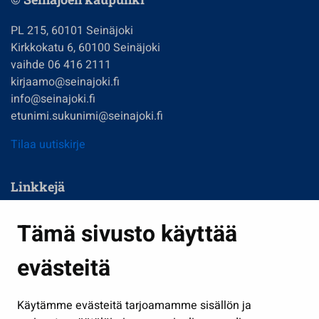
PL 215, 60101 Seinäjoki
Kirkkokatu 6, 60100 Seinäjoki
vaihde 06 416 2111
kirjaamo@seinajoki.fi
info@seinajoki.fi
etunimi.sukunimi@seinajoki.fi
Tilaa uutiskirje
Linkkejä
Asuminen ja ympäristö
Tämä sivusto käyttää
Kasvatus ja opetus
evästeitä
Kulttuuri ja liikunta
Hallinto
Käytämme evästeitä tarjoamamme sisällön ja
Työ ja yrittäminen