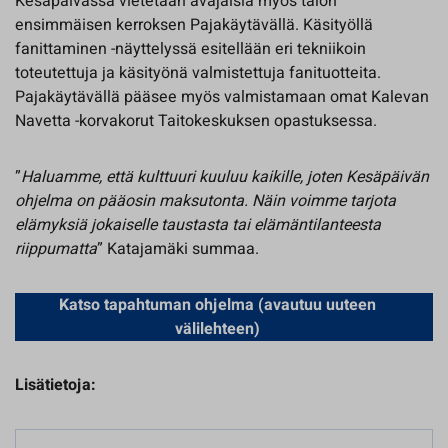
Kesäpäivässä vietetään avajaisia myös talon
ensimmäisen kerroksen Pajakäytävällä. Käsityöllä
fanittaminen -näyttelyssä esitellään eri tekniikoin
toteutettuja ja käsityönä valmistettuja fanituotteita.
Pajakäytävällä pääsee myös valmistamaan omat Kalevan
Navetta -korvakorut Taitokeskuksen opastuksessa.
”
Haluamme, että kulttuuri kuuluu kaikille, joten Kesäpäivän
ohjelma on pääosin maksutonta. Näin voimme tarjota
elämyksiä jokaiselle taustasta tai elämäntilanteesta
riippumatta
” Katajamäki summaa.
Katso tapahtuman ohjelma (avautuu uuteen
välilehteen)
Lisätietoja: