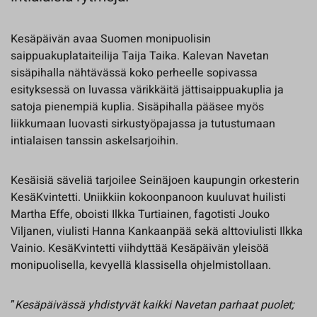
Kesäpäivän avaa Suomen monipuolisin
saippuakuplataiteilija Taija Taika. Kalevan Navetan
sisäpihalla nähtävässä koko perheelle sopivassa
esityksessä on luvassa värikkäitä jättisaippuakuplia ja
satoja pienempiä kuplia. Sisäpihalla pääsee myös
liikkumaan luovasti sirkustyöpajassa ja tutustumaan
intialaisen tanssin askelsarjoihin.
Kesäisiä säveliä tarjoilee Seinäjoen kaupungin orkesterin
KesäKvintetti. Uniikkiin kokoonpanoon kuuluvat huilisti
Martha Effe, oboisti Ilkka Turtiainen, fagotisti Jouko
Viljanen, viulisti Hanna Kankaanpää sekä alttoviulisti Ilkka
Vainio. KesäKvintetti viihdyttää Kesäpäivän yleisöä
monipuolisella, kevyellä klassisella ohjelmistollaan.
”
Kesäpäivässä yhdistyvät kaikki Navetan parhaat puolet;