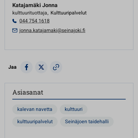
Katajamäki Jonna
kulttuurituottaja
,
Kulttuuripalvelut
044 754 1618
jonna.katajamaki@seinajoki.fi
Jaa
Asiasanat
kalevan navetta
kulttuuri
kulttuuripalvelut
Seinäjoen taidehalli