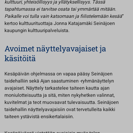
kulttuuri, yhteisöllisyys ja yllätyksellisyys. Tässä
tapahtumassa ei tarvitse osata tai ymmärtää mitään.
Paikalle voi tulla vain katsomaan ja fiilistelemään kesää
”
kertoo kulttuurituottaja Jonna Katajamäki Seinäjoen
kaupungin kulttuuripalveluista.
Avoimet näyttelyavajaiset ja
käsitöitä
Kesäpäivän ohjelmassa on vapaa pääsy Seinäjoen
taidehalliin sekä Ajan saastuminen -ryhmänäyttelyn
avajaiset. Näyttely tarkastelee taiteen kautta ajan
moniulotteisuutta ja sitä, miten nykyhetken valinnat,
kuvitelmat ja teot muovaavat tulevaisuutta. Seinäjoen
taidehallin näyttelyavajaisiin ovat tervetulleita kaikki
taiteen ystävistä ensikertalaisiin.