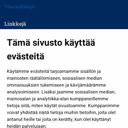
Tilaa uutiskirje
Linkkejä
Asuminen ja ympäristö
Tämä sivusto käyttää
Kasvatus ja opetus
evästeitä
Kulttuuri ja liikunta
Hallinto
Käytämme evästeitä tarjoamamme sisällön ja
Työ ja yrittäminen
mainosten räätälöimiseen, sosiaalisen median
Osallistu ja asioi
ominaisuuksien tukemiseen ja kävijämäärämme
analysoimiseen. Lisäksi jaamme sosiaalisen median,
Näytä omat evästeasetukseni
mainosalan ja analytiikka-alan kumppaneillemme
tietoja siitä, miten käytät sivustoamme. Kumppanimme
Seuraa meitä
voivat yhdistää näitä tietoja muihin tietoihin, joita olet
antanut heille tai joita on kerätty, kun olet käyttänyt
heidän palvelujaan.