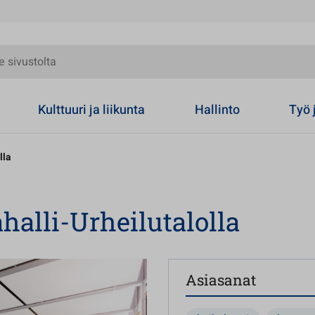
olta
Kulttuuri ja liikunta
Hallinto
Työ 
lla
alli-Urheilutalolla
Asiasanat