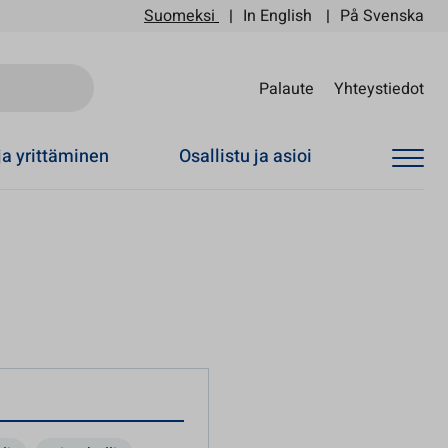
Suomeksi
In English
På Svenska
Sii
Palaute
Yhteystiedot
ja yrittäminen
Osallistu ja asioi