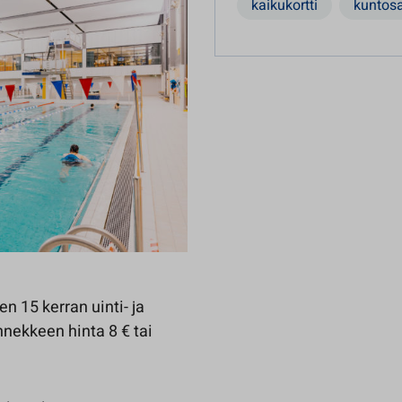
kaikukortti
kuntosa
n 15 kerran uinti- ja
nekkeen hinta 8 € tai