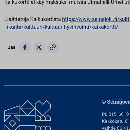
Kaikukortti ei käy maksuksi muissa Uimahalli-Urheiluta
Lisätietoja Kaikukortista
https://www.seinajoki.fi/kultt
liikunta/kulttuuri/kulttuurihyvinvointi/kaikukortti/
Jaa
© Seinäjoe
PL 215, 6010
Kirkkokatu 6,
vaihde 06 41