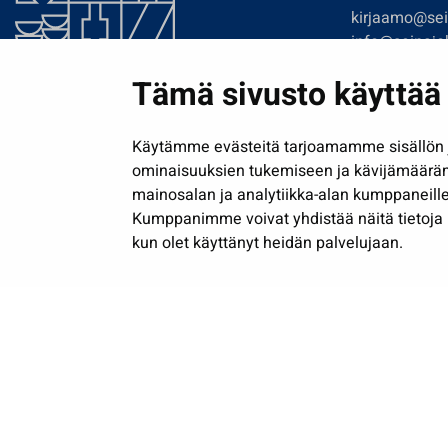
kirjaamo@sein
info@seinajok
etunimi.sukun
Tämä sivusto käyttää 
Tilaa uutiskir
Käytämme evästeitä tarjoamamme sisällön j
ominaisuuksien tukemiseen ja kävijämäärä
mainosalan ja analytiikka-alan kumppaneille
Kumppanimme voivat yhdistää näitä tietoja muih
kun olet käyttänyt heidän palvelujaan.