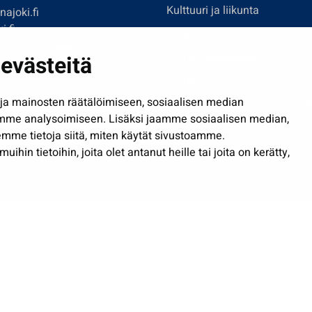
Kulttuuri ja liikunta
ajoki.fi
i.fi
Hallinto
imi@seinajoki.fi
evästeitä
Työ ja yrittäminen
je
Osallistu ja asioi
a mainosten räätälöimiseen, sosiaalisen median
Näytä omat evästeasetuksen
mme analysoimiseen. Lisäksi jaamme sosiaalisen median,
mme tietoja siitä, miten käytät sivustoamme.
in tietoihin, joita olet antanut heille tai joita on kerätty,
Saavutettavuusseloste
| © Seinäjoki 2026