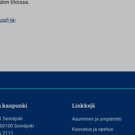
lon tiloissa.
uuri-ja-
n kaupunki
Linkkejä
1 Seinäjoki
Asuminen ja ympäristö
 60100 Seinäjoki
Kasvatus ja opetus
6 2111