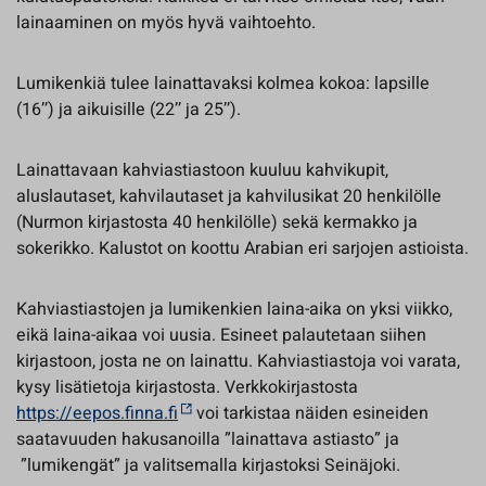
lainaaminen on myös hyvä vaihtoehto.
Lumikenkiä tulee lainattavaksi kolmea kokoa: lapsille
(16’’) ja aikuisille (22’’ ja 25’’).
Lainattavaan kahviastiastoon kuuluu kahvikupit,
aluslautaset, kahvilautaset ja kahvilusikat 20 henkilölle
(Nurmon kirjastosta 40 henkilölle) sekä kermakko ja
sokerikko. Kalustot on koottu Arabian eri sarjojen astioista.
Kahviastiastojen ja lumikenkien laina-aika on yksi viikko,
eikä laina-aikaa voi uusia. Esineet palautetaan siihen
kirjastoon, josta ne on lainattu. Kahviastiastoja voi varata,
kysy lisätietoja kirjastosta. Verkkokirjastosta
https://eepos.finna.fi
voi tarkistaa näiden esineiden
saatavuuden hakusanoilla ”lainattava astiasto” ja
”lumikengät” ja valitsemalla kirjastoksi Seinäjoki.