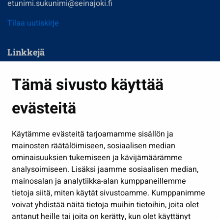
etunimi.sukunimi@seinajoki.fi
Tilaa uutiskirje
Linkkejä
Asuminen ja ympäristö
Tämä sivusto käyttää
Kasvatus ja opetus
evästeitä
Kulttuuri ja liikunta
Hallinto
Käytämme evästeitä tarjoamamme sisällön ja
Työ ja yrittäminen
mainosten räätälöimiseen, sosiaalisen median
Osallistu ja asioi
ominaisuuksien tukemiseen ja kävijämäärämme
analysoimiseen. Lisäksi jaamme sosiaalisen median,
Näytä omat evästeasetukseni
mainosalan ja analytiikka-alan kumppaneillemme
tietoja siitä, miten käytät sivustoamme. Kumppanimme
Seuraa meitä
voivat yhdistää näitä tietoja muihin tietoihin, joita olet
antanut heille tai joita on kerätty, kun olet käyttänyt