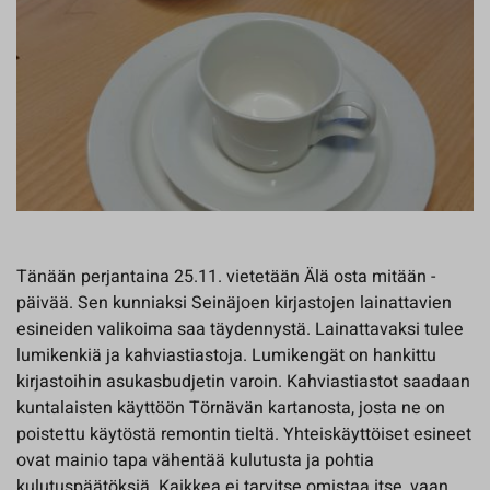
Tänään perjantaina 25.11. vietetään Älä osta mitään -
päivää. Sen kunniaksi Seinäjoen kirjastojen lainattavien
esineiden valikoima saa täydennystä. Lainattavaksi tulee
lumikenkiä ja kahviastiastoja. Lumikengät on hankittu
kirjastoihin asukasbudjetin varoin. Kahviastiastot saadaan
kuntalaisten käyttöön Törnävän kartanosta, josta ne on
poistettu käytöstä remontin tieltä. Yhteiskäyttöiset esineet
ovat mainio tapa vähentää kulutusta ja pohtia
kulutuspäätöksiä. Kaikkea ei tarvitse omistaa itse, vaan