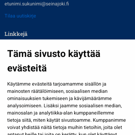
etunimi.sukunimi@seinajoki.fi
Tilaa uutiskirje
Linkkejä
Asuminen ja ympäristö
Tämä sivusto käyttää
Kasvatus ja opetus
evästeitä
Kulttuuri ja liikunta
Hallinto
Käytämme evästeitä tarjoamamme sisällön ja
Työ ja yrittäminen
mainosten räätälöimiseen, sosiaalisen median
Osallistu ja asioi
ominaisuuksien tukemiseen ja kävijämäärämme
analysoimiseen. Lisäksi jaamme sosiaalisen median,
Näytä omat evästeasetukseni
mainosalan ja analytiikka-alan kumppaneillemme
tietoja siitä, miten käytät sivustoamme. Kumppanimme
Seuraa meitä
voivat yhdistää näitä tietoja muihin tietoihin, joita olet
antanut heille tai joita on kerätty, kun olet käyttänyt