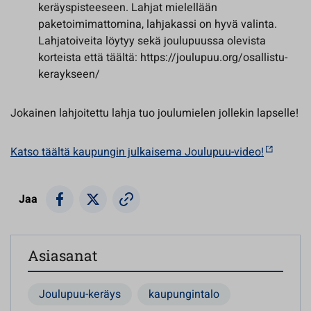
keräyspisteeseen. Lahjat mielellään
paketoimimattomina, lahjakassi on hyvä valinta.
Lahjatoiveita löytyy sekä joulupuussa olevista
korteista että täältä: https://joulupuu.org/osallistu-
keraykseen/
Jokainen lahjoitettu lahja tuo joulumielen jollekin lapselle!
Katso täältä kaupungin julkaisema Joulupuu-video!
Jaa
Asiasanat
Joulupuu-keräys
kaupungintalo