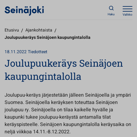
Haku
Valikko
Etusivu
/
Ajankohtaista
/
Joulupuukeräys Seinäjoen kaupungintalolla
18.11.2022
Tiedotteet
Joulupuukeräys Seinäjoen
kaupungintalolla
Joulupuu-keräys järjestetään jälleen Seinäjoella ja ympäri
Suomea. Seinäjoella keräyksen toteuttaa Seinäjoen
joulupuu ry. Seinäjoella on tilaa kaikelle hyvälle ja
kaupunki tukee joulupuu-keräystä antamalla tilat
keräyspisteelle. Seinäjoen kaupungintalolla keräysaika on
neljä viikkoa 14.11.-8.12.2022.