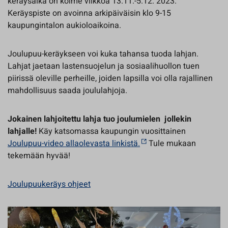
keräysaika on kolme viikkoa 13.11.-5.12. 2023.
Keräyspiste on avoinna arkipäiväisin klo 9-15
kaupungintalon aukioloaikoina.
Joulupuu-keräykseen voi kuka tahansa tuoda lahjan.
Lahjat jaetaan lastensuojelun ja sosiaalihuollon tuen
piirissä oleville perheille, joiden lapsilla voi olla rajallinen
mahdollisuus saada joululahjoja.
Jokainen lahjoitettu lahja tuo joulumielen jollekin
lahjalle!
Käy katsomassa kaupungin vuosittainen
Joulupuu-video allaolevasta linkistä.
Tule mukaan
tekemään hyvää!
Joulupuukeräys ohjeet