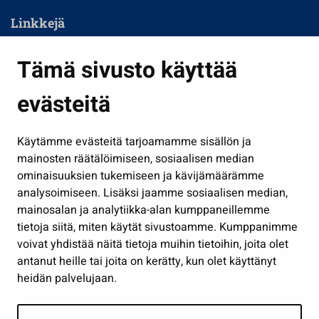
Linkkejä
Asuminen ja ympäristö
Tämä sivusto käyttää
Kasvatus ja opetus
evästeitä
Kulttuuri ja liikunta
Hallinto
Käytämme evästeitä tarjoamamme sisällön ja
Työ ja yrittäminen
mainosten räätälöimiseen, sosiaalisen median
Osallistu ja asioi
ominaisuuksien tukemiseen ja kävijämäärämme
analysoimiseen. Lisäksi jaamme sosiaalisen median,
Näytä omat evästeasetukseni
mainosalan ja analytiikka-alan kumppaneillemme
tietoja siitä, miten käytät sivustoamme. Kumppanimme
Seuraa meitä
voivat yhdistää näitä tietoja muihin tietoihin, joita olet
antanut heille tai joita on kerätty, kun olet käyttänyt
heidän palvelujaan.